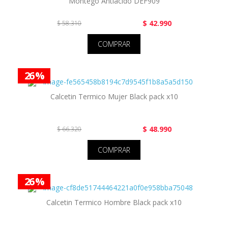
Montego Antiacido DEF909
$ 42.990
$ 58.310
COMPRAR
26 %
Calcetin Termico Mujer Black pack x10
$ 48.990
$ 66.320
COMPRAR
26 %
Calcetin Termico Hombre Black pack x10