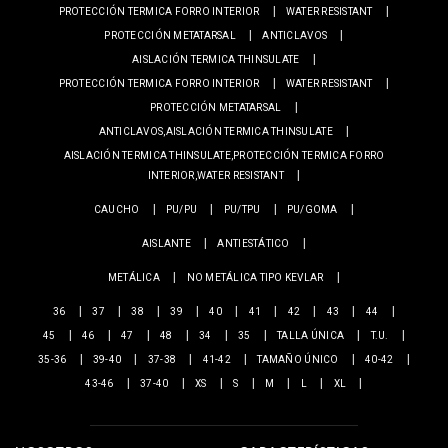
PROTECCIÓN TERMICA FORRO INTERIOR
WATER RESISTANT
PROTECCIÓN METATARSAL
ANTICLAVOS
AISLACIÓN TERMICA THINSULATE
PROTECCIÓN TERMICA FORRO INTERIOR
WATER RESISTANT
PROTECCIÓN METATARSAL
ANTICLAVOS,AISLACIÓN TERMICA THINSULATE
AISLACIÓN TERMICA THINSULATE,PROTECCIÓN TERMICA FORRO
INTERIOR,WATER RESISTANT
CAUCHO
PU/PU
PU/TPU
PU/GOMA
AISLANTE
ANTIESTÁTICO
METÁLICA
NO METÁLICA TIPO KEVLAR
36
37
38
39
40
41
42
43
44
45
46
47
48
34
35
TALLA ÚNICA
T.U.
35-36
39-40
37-38
41-42
TAMAÑO ÚNICO
40-42
43-46
37-40
XS
S
M
L
XL