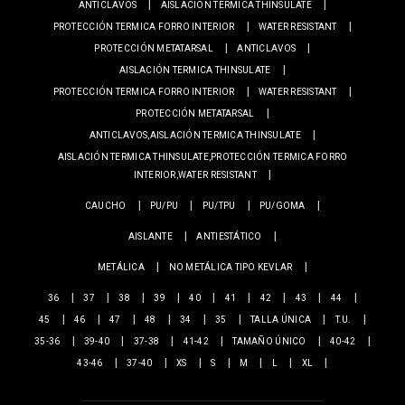
ANTICLAVOS
AISLACIÓN TERMICA THINSULATE
PROTECCIÓN TERMICA FORRO INTERIOR
WATER RESISTANT
PROTECCIÓN METATARSAL
ANTICLAVOS
AISLACIÓN TERMICA THINSULATE
PROTECCIÓN TERMICA FORRO INTERIOR
WATER RESISTANT
PROTECCIÓN METATARSAL
ANTICLAVOS,AISLACIÓN TERMICA THINSULATE
AISLACIÓN TERMICA THINSULATE,PROTECCIÓN TERMICA FORRO
INTERIOR,WATER RESISTANT
CAUCHO
PU/PU
PU/TPU
PU/GOMA
AISLANTE
ANTIESTÁTICO
METÁLICA
NO METÁLICA TIPO KEVLAR
36
37
38
39
40
41
42
43
44
45
46
47
48
34
35
TALLA ÚNICA
T.U.
35-36
39-40
37-38
41-42
TAMAÑO ÚNICO
40-42
43-46
37-40
XS
S
M
L
XL