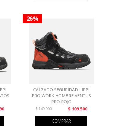
26 %
PPI
CALZADO SEGURIDAD LIPPI
ATOS
PRO WORK HOMBRE VENTUS
PRO ROJO
90
$ 109.500
$ 149.900
COMPRAR