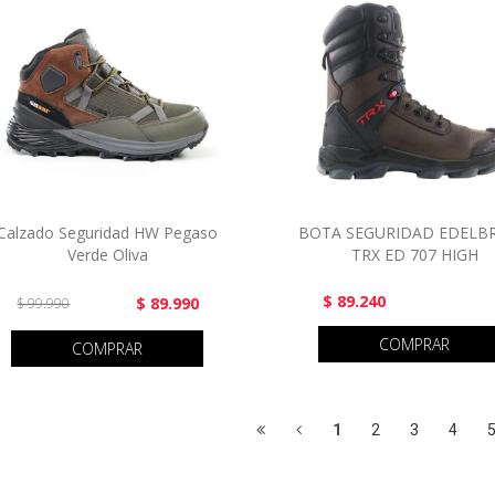
Calzado Seguridad HW Pegaso
BOTA SEGURIDAD EDELB
Verde Oliva
TRX ED 707 HIGH
$ 89.240
$ 89.990
$ 99.990
COMPRAR
COMPRAR
1
2
3
4