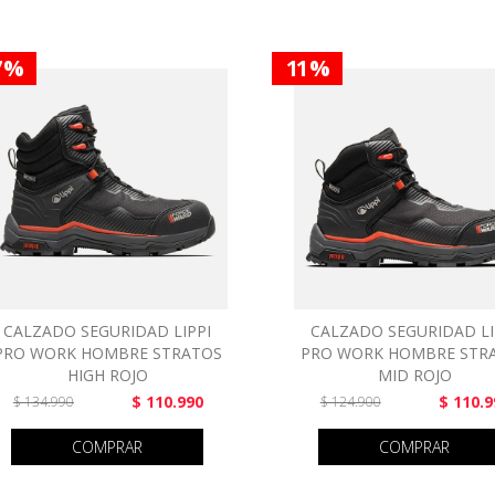
7 %
11 %
CALZADO SEGURIDAD LIPPI
CALZADO SEGURIDAD LI
PRO WORK HOMBRE STRATOS
PRO WORK HOMBRE STR
HIGH ROJO
MID ROJO
$ 110.990
$ 110.9
$ 134.990
$ 124.900
COMPRAR
COMPRAR