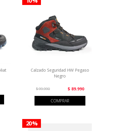
10 %
liat
Calzado Seguridad HW Pegaso
Negro
$ 89.990
$ 99.990
COMPRAR
20 %