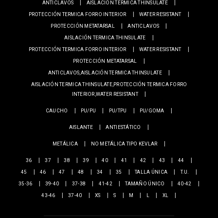
ANTICLAVOS
AISLACIÓN TERMICA THINSULATE
PROTECCIÓN TERMICA FORRO INTERIOR
WATER RESISTANT
PROTECCIÓN METATARSAL
ANTICLAVOS
AISLACIÓN TERMICA THINSULATE
PROTECCIÓN TERMICA FORRO INTERIOR
WATER RESISTANT
PROTECCIÓN METATARSAL
ANTICLAVOS,AISLACIÓN TERMICA THINSULATE
AISLACIÓN TERMICA THINSULATE,PROTECCIÓN TERMICA FORRO
INTERIOR,WATER RESISTANT
CAUCHO
PU/PU
PU/TPU
PU/GOMA
AISLANTE
ANTIESTÁTICO
METÁLICA
NO METÁLICA TIPO KEVLAR
36
37
38
39
40
41
42
43
44
45
46
47
48
34
35
TALLA ÚNICA
T.U.
35-36
39-40
37-38
41-42
TAMAÑO ÚNICO
40-42
43-46
37-40
XS
S
M
L
XL