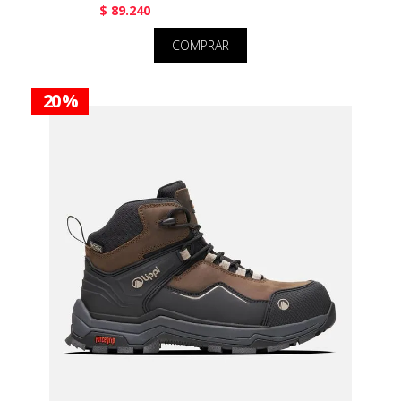
$ 89.240
COMPRAR
20 %