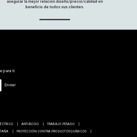
asegurar la mejor relación diseño/precio/calidad en
beneficio de todos sus clientes.
e para ti
Enviar
LÉCTRICO
ANTIÁCIDO
TRABAJO PESADO
NTAÑA
PROTECCIÓN CONTRA PRODUCTOS QUÍMICOS