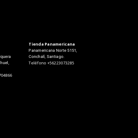
Tienda Panamericana
Panamericana Norte 5151,
rquera
Conchalí, Santiago.
huel,
Teléfono +56223073285
704866