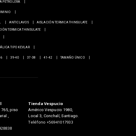
IA PETROLERA
UMINIO
L
ANTICLAVOS
AISLACIÓN TERMICA THINSULATE
CIÓN TERMICA THINSULATE
ÁLICA TIPO KEVLAR
36
39-40
37-38
41-42
TAMAÑO ÚNICO
TIENDAS
l
Tienda Vespucio
e 765, piso
Américo Vespucio 1980,
ial ,
Local 3, Conchalí, Santiago.
Teléfono +56941017933
928838