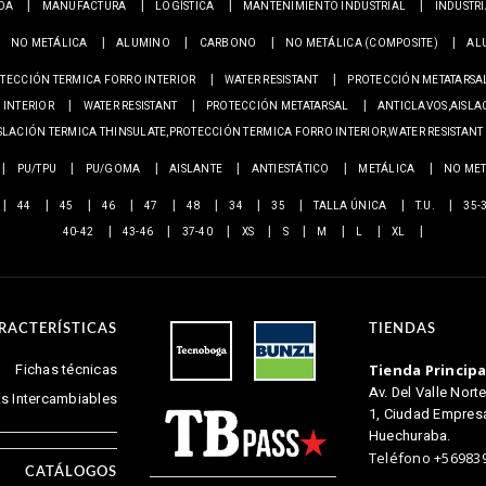
ADA
MANUFACTURA
LOGÍSTICA
MANTENIMIENTO INDUSTRIAL
INDUSTR
NO METÁLICA
ALUMINO
CARBONO
NO METÁLICA (COMPOSITE)
AL
TECCIÓN TERMICA FORRO INTERIOR
WATER RESISTANT
PROTECCIÓN METATARSA
 INTERIOR
WATER RESISTANT
PROTECCIÓN METATARSAL
ANTICLAVOS,AISLA
SLACIÓN TERMICA THINSULATE,PROTECCIÓN TERMICA FORRO INTERIOR,WATER RESISTANT
PU/TPU
PU/GOMA
AISLANTE
ANTIESTÁTICO
METÁLICA
NO MET
44
45
46
47
48
34
35
TALLA ÚNICA
T.U.
35-
40-42
43-46
37-40
XS
S
M
L
XL
RACTERÍSTICAS
TIENDAS
Fichas técnicas
Tienda Principa
Av. Del Valle Nort
las Intercambiables
1, Ciudad Empresar
Huechuraba.
Teléfono +56983
CATÁLOGOS