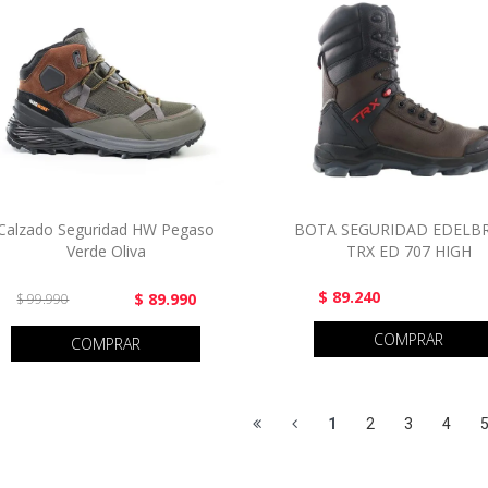
Calzado Seguridad HW Pegaso
BOTA SEGURIDAD EDELB
Verde Oliva
TRX ED 707 HIGH
$ 89.240
$ 89.990
$ 99.990
COMPRAR
COMPRAR
1
2
3
4