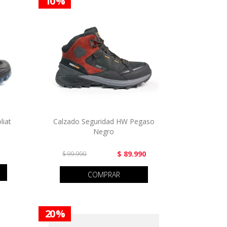
10 %
liat
Calzado Seguridad HW Pegaso
Negro
$ 89.990
$ 99.990
COMPRAR
20 %