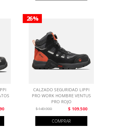
26 %
PPI
CALZADO SEGURIDAD LIPPI
ATOS
PRO WORK HOMBRE VENTUS
PRO ROJO
90
$ 109.500
$ 149.900
COMPRAR