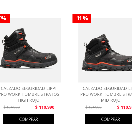
7 %
11 %
CALZADO SEGURIDAD LIPPI
CALZADO SEGURIDAD LI
PRO WORK HOMBRE STRATOS
PRO WORK HOMBRE STR
HIGH ROJO
MID ROJO
$ 110.990
$ 110.9
$ 134.990
$ 124.900
COMPRAR
COMPRAR