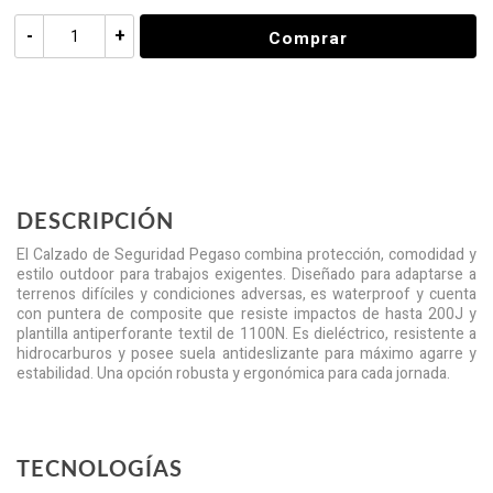
-
+
Comprar
DESCRIPCIÓN
El Calzado de Seguridad Pegaso combina protección, comodidad y
estilo outdoor para trabajos exigentes. Diseñado para adaptarse a
terrenos difíciles y condiciones adversas, es waterproof y cuenta
con puntera de composite que resiste impactos de hasta 200J y
plantilla antiperforante textil de 1100N. Es dieléctrico, resistente a
hidrocarburos y posee suela antideslizante para máximo agarre y
estabilidad. Una opción robusta y ergonómica para cada jornada.
TECNOLOGÍAS