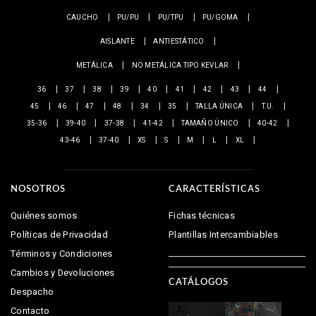
CAUCHO
PU/PU
PU/TPU
PU/GOMA
AISLANTE
ANTIESTÁTICO
METÁLICA
NO METÁLICA TIPO KEVLAR
36
37
38
39
40
41
42
43
44
45
46
47
48
34
35
TALLA ÚNICA
T.U.
35-36
39-40
37-38
41-42
TAMAÑO ÚNICO
40-42
43-46
37-40
XS
S
M
L
XL
NOSOTROS
CARACTERÍSTICAS
Quiénes somos
Fichas técnicas
Políticas de Privacidad
Plantillas Intercambiables
Términos y Condiciones
Cambios y Devoluciones
CATÁLOGOS
Despacho
Contacto