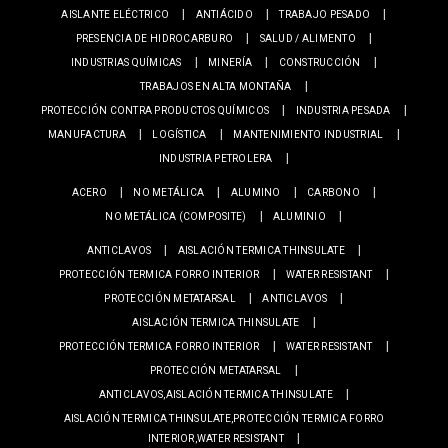
AISLANTE ELÉCTRICO
ANTIÁCIDO
TRABAJO PESADO
PRESENCIA DE HIDROCARBURO
SALUD / ALIMENTO
INDUSTRIAS QUÍMICAS
MINERÍA
CONSTRUCCIÓN
TRABAJOS EN ALTA MONTAÑA
PROTECCIÓN CONTRA PRODUCTOS QUÍMICOS
INDUSTRIA PESADA
MANUFACTURA
LOGÍSTICA
MANTENIMIENTO INDUSTRIAL
INDUSTRIA PETROLERA
ACERO
NO METÁLICA
ALUMINO
CARBONO
NO METÁLICA (COMPOSITE)
ALUMINIO
ANTICLAVOS
AISLACIÓN TERMICA THINSULATE
PROTECCIÓN TERMICA FORRO INTERIOR
WATER RESISTANT
PROTECCIÓN METATARSAL
ANTICLAVOS
AISLACIÓN TERMICA THINSULATE
PROTECCIÓN TERMICA FORRO INTERIOR
WATER RESISTANT
PROTECCIÓN METATARSAL
ANTICLAVOS,AISLACIÓN TERMICA THINSULATE
AISLACIÓN TERMICA THINSULATE,PROTECCIÓN TERMICA FORRO
INTERIOR,WATER RESISTANT