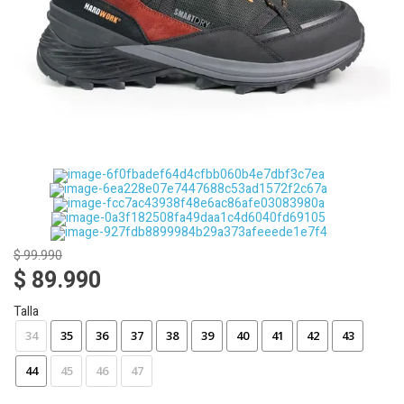
$ 99.990
$ 89.990
Talla
34
35
36
37
38
39
40
41
42
43
44
45
46
47