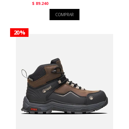
$ 89.240
COMPRAR
20 %