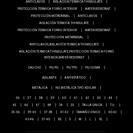
ANTICLAVOS
AISLACIÓN TERMICA THINSULATE
PROTECCIÓN TERMICA FORRO INTERIOR
WATER RESISTANT
PROTECCIÓN METATARSAL
ANTICLAVOS
AISLACIÓN TERMICA THINSULATE
PROTECCIÓN TERMICA FORRO INTERIOR
WATER RESISTANT
PROTECCIÓN METATARSAL
ANTICLAVOS,AISLACIÓN TERMICA THINSULATE
AISLACIÓN TERMICA THINSULATE,PROTECCIÓN TERMICA FORRO
INTERIOR,WATER RESISTANT
CAUCHO
PU/PU
PU/TPU
PU/GOMA
AISLANTE
ANTIESTÁTICO
METÁLICA
NO METÁLICA TIPO KEVLAR
36
37
38
39
40
41
42
43
44
45
46
47
48
34
35
TALLA ÚNICA
T.U.
35-36
39-40
37-38
41-42
TAMAÑO ÚNICO
40-42
43-46
37-40
XS
S
M
L
XL