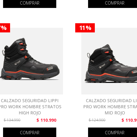
COMPRAR
COMPRAR
7 %
11 %
CALZADO SEGURIDAD LIPPI
CALZADO SEGURIDAD LI
PRO WORK HOMBRE STRATOS
PRO WORK HOMBRE STR
HIGH ROJO
MID ROJO
$ 110.990
$ 110.9
$ 134.990
$ 124.900
COMPRAR
COMPRAR