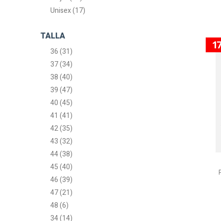
Unisex (17)
TALLA
1
36 (31)
37 (34)
38 (40)
39 (47)
40 (45)
41 (41)
42 (35)
43 (32)
44 (38)
45 (40)
46 (39)
47 (21)
48 (6)
34 (14)