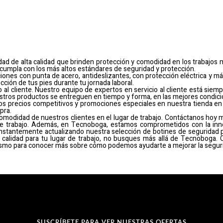
ad de alta calidad que brinden protección y comodidad en los trabajos
 cumpla con los más altos estándares de seguridad y protección.
iones con punta de acero, antideslizantes, con protección eléctrica y 
ción de tus pies durante tu jornada laboral.
al cliente. Nuestro equipo de expertos en servicio al cliente está siem
tros productos se entreguen en tiempo y forma, en las mejores condici
s precios competitivos y promociones especiales en nuestra tienda en 
pra.
modidad de nuestros clientes en el lugar de trabajo. Contáctanos hoy 
de trabajo. Además, en Tecnoboga, estamos comprometidos con la inno
nstantemente actualizando nuestra selección de botines de seguridad p
 calidad para tu lugar de trabajo, no busques más allá de Tecnoboga.
mismo para conocer más sobre cómo podemos ayudarte a mejorar la segurid
SUSCRÍBETE PARA VER NUESTRAS OFERTAS