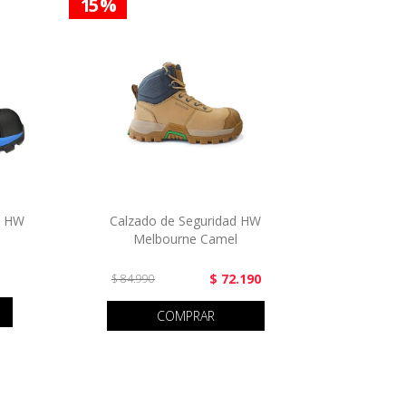
15 %
h HW
Calzado de Seguridad HW
Melbourne Camel
$ 72.190
$ 84.990
COMPRAR