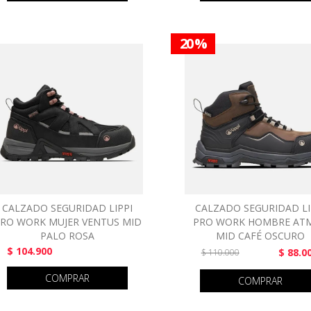
20 %
CALZADO SEGURIDAD LIPPI
CALZADO SEGURIDAD LI
RO WORK MUJER VENTUS MID
PRO WORK HOMBRE AT
PALO ROSA
MID CAFÉ OSCURO
$ 104.900
$ 88.0
$ 110.000
COMPRAR
COMPRAR