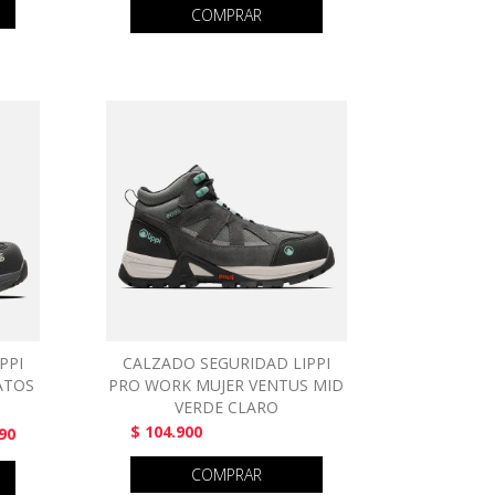
COMPRAR
PPI
CALZADO SEGURIDAD LIPPI
ATOS
PRO WORK MUJER VENTUS MID
VERDE CLARO
$ 104.900
90
COMPRAR