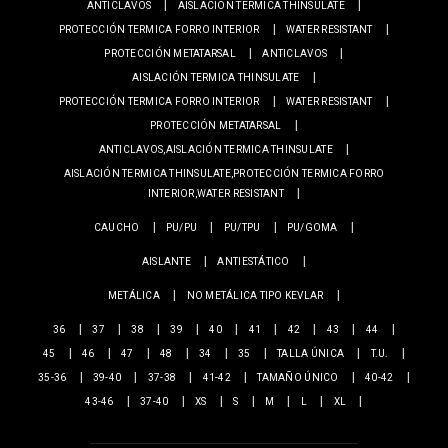
ANTICLAVOS
AISLACIÓN TERMICA THINSULATE
PROTECCIÓN TERMICA FORRO INTERIOR
WATER RESISTANT
PROTECCIÓN METATARSAL
ANTICLAVOS
AISLACIÓN TERMICA THINSULATE
PROTECCIÓN TERMICA FORRO INTERIOR
WATER RESISTANT
PROTECCIÓN METATARSAL
ANTICLAVOS,AISLACIÓN TERMICA THINSULATE
AISLACIÓN TERMICA THINSULATE,PROTECCIÓN TERMICA FORRO
INTERIOR,WATER RESISTANT
CAUCHO
PU/PU
PU/TPU
PU/GOMA
AISLANTE
ANTIESTÁTICO
METÁLICA
NO METÁLICA TIPO KEVLAR
36
37
38
39
40
41
42
43
44
45
46
47
48
34
35
TALLA ÚNICA
T.U.
35-36
39-40
37-38
41-42
TAMAÑO ÚNICO
40-42
43-46
37-40
XS
S
M
L
XL