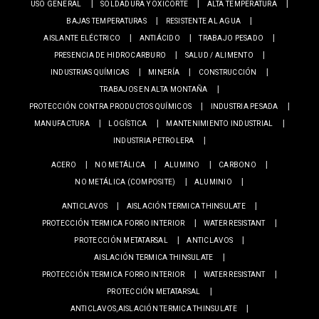
USO GENERAL
SOLDADURA Y OXICORTE
ALTA TEMPERATURA
BAJAS TEMPERATURAS
RESISTENTE AL AGUA
AISLANTE ELÉCTRICO
ANTIÁCIDO
TRABAJO PESADO
PRESENCIA DE HIDROCARBURO
SALUD / ALIMENTO
INDUSTRIAS QUÍMICAS
MINERÍA
CONSTRUCCIÓN
TRABAJOS EN ALTA MONTAÑA
PROTECCIÓN CONTRA PRODUCTOS QUÍMICOS
INDUSTRIA PESADA
MANUFACTURA
LOGÍSTICA
MANTENIMIENTO INDUSTRIAL
INDUSTRIA PETROLERA
ACERO
NO METÁLICA
ALUMINO
CARBONO
NO METÁLICA (COMPOSITE)
ALUMINIO
ANTICLAVOS
AISLACIÓN TERMICA THINSULATE
PROTECCIÓN TERMICA FORRO INTERIOR
WATER RESISTANT
PROTECCIÓN METATARSAL
ANTICLAVOS
AISLACIÓN TERMICA THINSULATE
PROTECCIÓN TERMICA FORRO INTERIOR
WATER RESISTANT
PROTECCIÓN METATARSAL
ANTICLAVOS,AISLACIÓN TERMICA THINSULATE