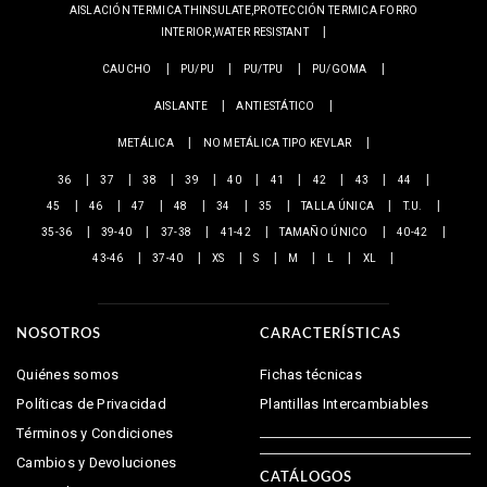
AISLACIÓN TERMICA THINSULATE,PROTECCIÓN TERMICA FORRO
INTERIOR,WATER RESISTANT
CAUCHO
PU/PU
PU/TPU
PU/GOMA
AISLANTE
ANTIESTÁTICO
METÁLICA
NO METÁLICA TIPO KEVLAR
36
37
38
39
40
41
42
43
44
45
46
47
48
34
35
TALLA ÚNICA
T.U.
35-36
39-40
37-38
41-42
TAMAÑO ÚNICO
40-42
43-46
37-40
XS
S
M
L
XL
NOSOTROS
CARACTERÍSTICAS
Quiénes somos
Fichas técnicas
Políticas de Privacidad
Plantillas Intercambiables
Términos y Condiciones
Cambios y Devoluciones
CATÁLOGOS