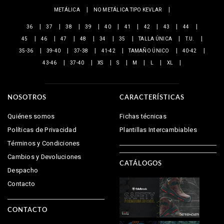
METÁLICA
NO METÁLICA TIPO KEVLAR
36
37
38
39
40
41
42
43
44
45
46
47
48
34
35
TALLA ÚNICA
T.U.
35-36
39-40
37-38
41-42
TAMAÑO ÚNICO
40-42
43-46
37-40
XS
S
M
L
XL
NOSOTROS
CARACTERÍSTICAS
Quiénes somos
Fichas técnicas
Políticas de Privacidad
Plantillas Intercambiables
Términos y Condiciones
Cambios y Devoluciones
CATÁLOGOS
Despacho
Contacto
CONTACTO