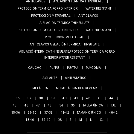
ANTICLAVOS
AISLACIÓN TERMICA THINSULATE
PROTECCIÓN TERMICA FORRO INTERIOR
WATER RESISTANT
PROTECCIÓN METATARSAL
ANTICLAVOS
AISLACIÓN TERMICA THINSULATE
PROTECCIÓN TERMICA FORRO INTERIOR
WATER RESISTANT
PROTECCIÓN METATARSAL
ANTICLAVOS,AISLACIÓN TERMICA THINSULATE
AISLACIÓN TERMICA THINSULATE,PROTECCIÓN TERMICA FORRO
INTERIOR,WATER RESISTANT
CAUCHO
PU/PU
PU/TPU
PU/GOMA
AISLANTE
ANTIESTÁTICO
METÁLICA
NO METÁLICA TIPO KEVLAR
36
37
38
39
40
41
42
43
44
45
46
47
48
34
35
TALLA ÚNICA
T.U.
35-36
39-40
37-38
41-42
TAMAÑO ÚNICO
40-42
43-46
37-40
XS
S
M
L
XL