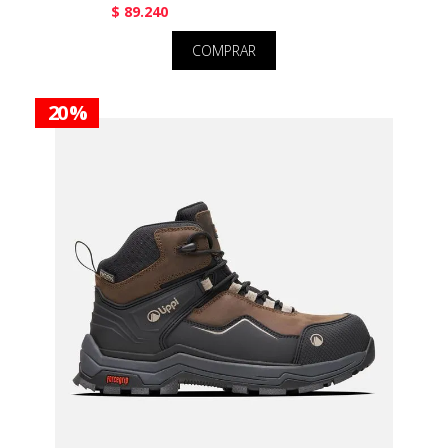
$ 89.240
COMPRAR
20 %