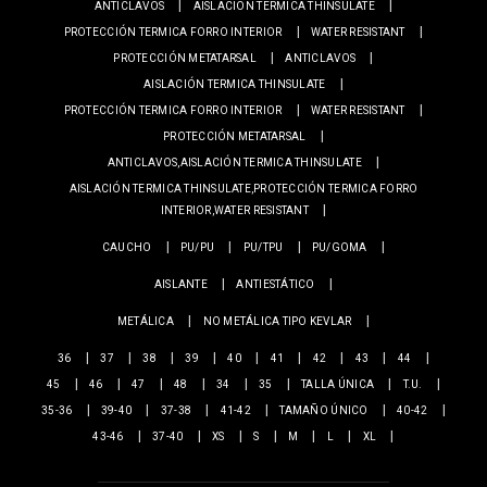
ANTICLAVOS
AISLACIÓN TERMICA THINSULATE
PROTECCIÓN TERMICA FORRO INTERIOR
WATER RESISTANT
PROTECCIÓN METATARSAL
ANTICLAVOS
AISLACIÓN TERMICA THINSULATE
PROTECCIÓN TERMICA FORRO INTERIOR
WATER RESISTANT
PROTECCIÓN METATARSAL
ANTICLAVOS,AISLACIÓN TERMICA THINSULATE
AISLACIÓN TERMICA THINSULATE,PROTECCIÓN TERMICA FORRO
INTERIOR,WATER RESISTANT
CAUCHO
PU/PU
PU/TPU
PU/GOMA
AISLANTE
ANTIESTÁTICO
METÁLICA
NO METÁLICA TIPO KEVLAR
36
37
38
39
40
41
42
43
44
45
46
47
48
34
35
TALLA ÚNICA
T.U.
35-36
39-40
37-38
41-42
TAMAÑO ÚNICO
40-42
43-46
37-40
XS
S
M
L
XL