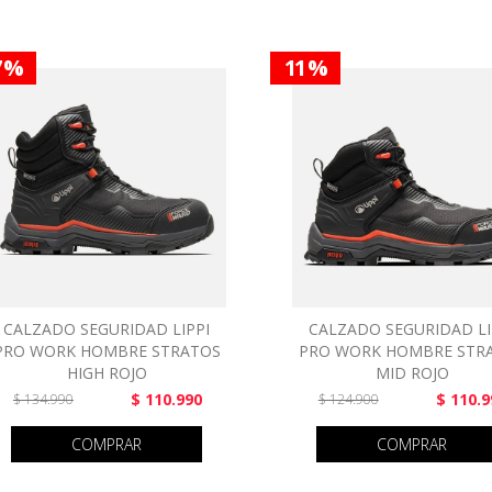
7 %
11 %
CALZADO SEGURIDAD LIPPI
CALZADO SEGURIDAD LI
PRO WORK HOMBRE STRATOS
PRO WORK HOMBRE STR
HIGH ROJO
MID ROJO
$ 110.990
$ 110.9
$ 134.990
$ 124.900
COMPRAR
COMPRAR