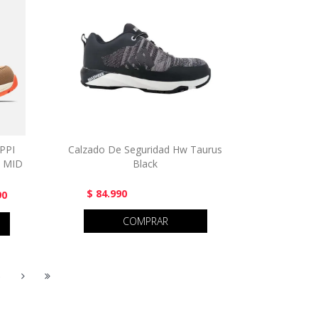
PPI
Calzado De Seguridad Hw Taurus
 MID
Black
$ 84.990
90
COMPRAR
5