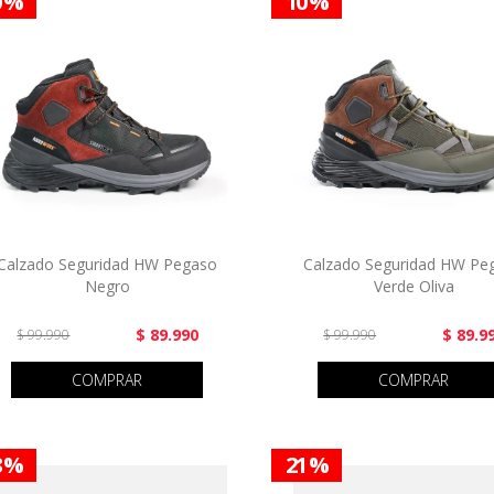
0 %
10 %
Calzado Seguridad HW Pegaso
Calzado Seguridad HW Pe
Negro
Verde Oliva
$ 89.990
$ 89.9
$ 99.990
$ 99.990
COMPRAR
COMPRAR
8 %
21 %