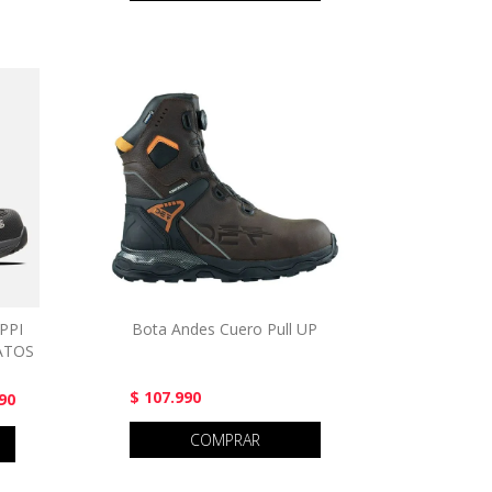
PPI
Bota Andes Cuero Pull UP
ATOS
$ 107.990
90
COMPRAR