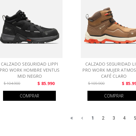
CALZADO SEGURIDAD LIPPI
CALZADO SEGURIDAD LI
PRO WORK HOMBRE VENTUS
PRO WORK MUJER ATMOS
MID NEGRO
CAFÉ CLARO
$ 85.990
$ 85.9
$ 104.900
$ 109.900
COMPRAR
COMPRAR
1
2
3
4