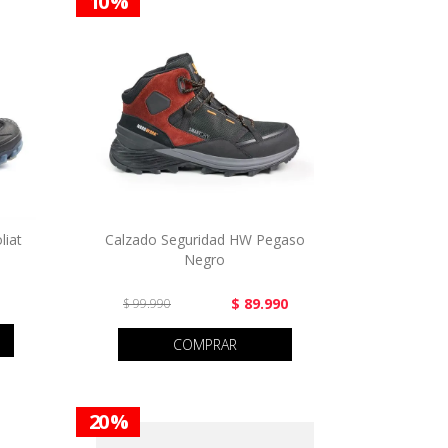
10 %
liat
Calzado Seguridad HW Pegaso
Negro
$ 89.990
$ 99.990
COMPRAR
20 %