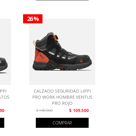
26 %
PPI
CALZADO SEGURIDAD LIPPI
ATOS
PRO WORK HOMBRE VENTUS
PRO ROJO
90
$ 109.500
$ 149.900
COMPRAR