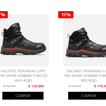
7 %
11 %
CALZADO SEGURIDAD LIPPI
CALZADO SEGURIDAD LI
PRO WORK HOMBRE STRATOS
PRO WORK HOMBRE STR
HIGH ROJO
MID ROJO
$ 110.990
$ 110.9
$ 134.990
$ 124.900
COMPRAR
COMPRAR