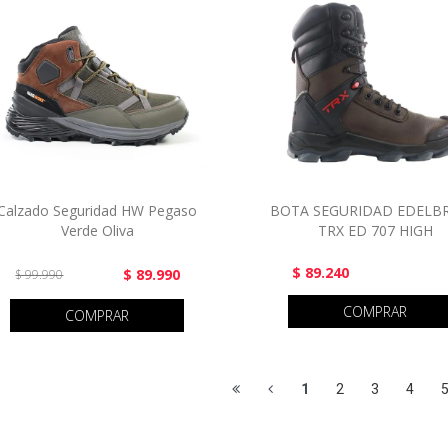
Calzado Seguridad HW Pegaso
BOTA SEGURIDAD EDELB
Verde Oliva
TRX ED 707 HIGH
$ 89.240
$ 89.990
$ 99.990
COMPRAR
COMPRAR
1
2
3
4