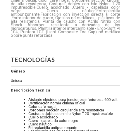
chilena oficial, Color café nogal, Cordones sección circular
de alta resistencia, Costuras dobles con hilo Nylon T-20
imputrescible,Cuello acolchado ,Cuero - capellada color
negro, Cuero náutico,Entreplantilla
antipunzonante,Fabricación con inyección directa al corte
,Forro interior de cuero, Ojetillos no metálicos - plásticos de
alta resistencia, Planta de caucho con Acrilo Nitrilo con
Shock Absorber, resistente a derivados de los
hidrocarburos, Plantilla interior intercambiable - Ergo-Soft PI
104, Puntera LCT (Light Composite Toe Cap) no metálica
Sobre punta reforzada
TECNOLOGÍAS
Género
Unisex
Descripción Técnica
Aislante eléctrico para tensiones inferiores a 600 volt
Certificación norma chilena oficial
Color café nogal
Cordones sección circular de alta resistencia
Costuras dobles con hilo Nylon T-20 imputrescible
Cuello acolchado
Cuero - capellada color negro
Cuero náutico
Entreplantilla antipunzonante