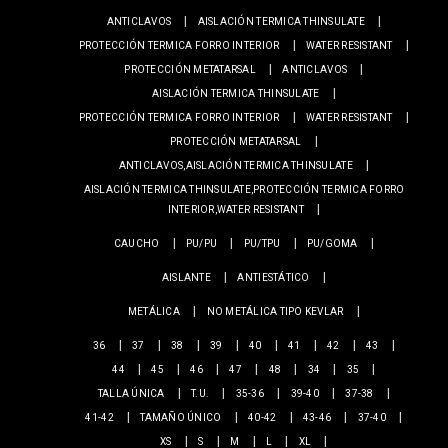
ANTICLAVOS
AISLACIÓN TERMICA THINSULATE
PROTECCIÓN TERMICA FORRO INTERIOR
WATER RESISTANT
PROTECCIÓN METATARSAL
ANTICLAVOS
AISLACIÓN TERMICA THINSULATE
PROTECCIÓN TERMICA FORRO INTERIOR
WATER RESISTANT
PROTECCIÓN METATARSAL
ANTICLAVOS,AISLACIÓN TERMICA THINSULATE
AISLACIÓN TERMICA THINSULATE,PROTECCIÓN TERMICA FORRO
INTERIOR,WATER RESISTANT
CAUCHO
PU/PU
PU/TPU
PU/GOMA
AISLANTE
ANTIESTÁTICO
METÁLICA
NO METÁLICA TIPO KEVLAR
36
37
38
39
40
41
42
43
44
45
46
47
48
34
35
TALLA ÚNICA
T.U.
35-36
39-40
37-38
41-42
TAMAÑO ÚNICO
40-42
43-46
37-40
XS
S
M
L
XL