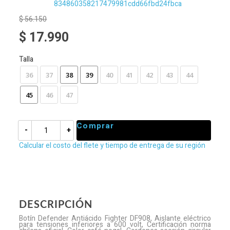
$ 56.150
$ 17.990
Talla
36
37
38
39
40
41
42
43
44
45
46
47
Comprar
-
+
Calcular el costo del flete y tiempo de entrega de su región
DESCRIPCIÓN
Botín Defender Antiácido Fighter DF908, Aislante eléctrico
para tensiones inferiores a 600 volt, Certificación norma