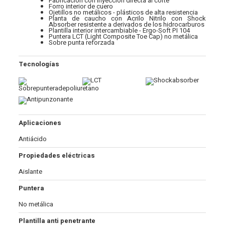
Fabricación con inyección directa al corte
Forro interior de cuero
Ojetillos no metálicos - plásticos de alta resistencia
Planta de caucho con Acrilo Nitrilo con Shock
Absorber resistente a derivados de los hidrocarburos
Plantilla interior intercambiable - Ergo-Soft PI 104
Puntera LCT (Light Composite Toe Cap) no metálica
Sobre punta reforzada
Tecnologías
Aplicaciones
Antiácido
Propiedades eléctricas
Aislante
Puntera
No metálica
Plantilla anti penetrante