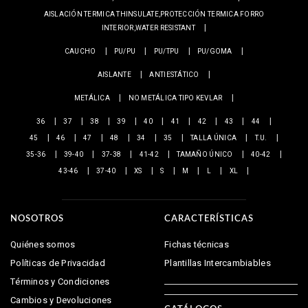
AISLACIÓN TERMICA THINSULATE,PROTECCIÓN TERMICA FORRO
INTERIOR,WATER RESISTANT
CAUCHO
PU/PU
PU/TPU
PU/GOMA
AISLANTE
ANTIESTÁTICO
METÁLICA
NO METÁLICA TIPO KEVLAR
36
37
38
39
40
41
42
43
44
45
46
47
48
34
35
TALLA ÚNICA
T.U.
35-36
39-40
37-38
41-42
TAMAÑO ÚNICO
40-42
43-46
37-40
XS
S
M
L
XL
NOSOTROS
CARACTERÍSTICAS
Quiénes somos
Fichas técnicas
Políticas de Privacidad
Plantillas Intercambiables
Términos y Condiciones
Cambios y Devoluciones