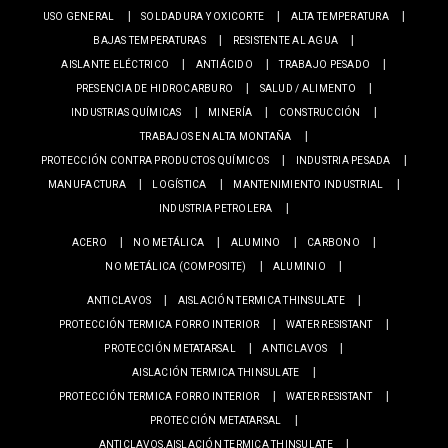
USO GENERAL
SOLDADURA Y OXICORTE
ALTA TEMPERATURA
BAJAS TEMPERATURAS
RESISTENTE AL AGUA
AISLANTE ELÉCTRICO
ANTIÁCIDO
TRABAJO PESADO
PRESENCIA DE HIDROCARBURO
SALUD / ALIMENTO
INDUSTRIAS QUÍMICAS
MINERÍA
CONSTRUCCIÓN
TRABAJOS EN ALTA MONTAÑA
PROTECCIÓN CONTRA PRODUCTOS QUÍMICOS
INDUSTRIA PESADA
MANUFACTURA
LOGÍSTICA
MANTENIMIENTO INDUSTRIAL
INDUSTRIA PETROLERA
ACERO
NO METÁLICA
ALUMINO
CARBONO
NO METÁLICA (COMPOSITE)
ALUMINIO
ANTICLAVOS
AISLACIÓN TERMICA THINSULATE
PROTECCIÓN TERMICA FORRO INTERIOR
WATER RESISTANT
PROTECCIÓN METATARSAL
ANTICLAVOS
AISLACIÓN TERMICA THINSULATE
PROTECCIÓN TERMICA FORRO INTERIOR
WATER RESISTANT
PROTECCIÓN METATARSAL
ANTICLAVOS,AISLACIÓN TERMICA THINSULATE