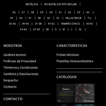
METÁLICA
NO METÁLICA TIPO KEVLAR
36
37
38
39
40
41
42
43
44
45
46
47
48
34
35
TALLA ÚNICA
T.U.
35-36
39-40
37-38
41-42
TAMAÑO ÚNICO
40-42
43-46
37-40
XS
S
M
L
XL
NOSOTROS
CARACTERÍSTICAS
Quiénes somos
Fichas técnicas
Políticas de Privacidad
Plantillas Intercambiables
Términos y Condiciones
Cambios y Devoluciones
CATÁLOGOS
Despacho
Contacto
CONTACTO