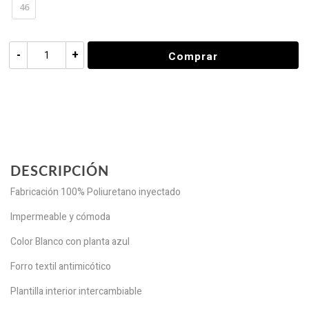
46
-
+
Comprar
DESCRIPCIÓN
Fabricación 100% Poliuretano inyectado
Impermeable y cómoda
Color Blanco con planta azul
Forro textil antimicótico
Plantilla interior intercambiable