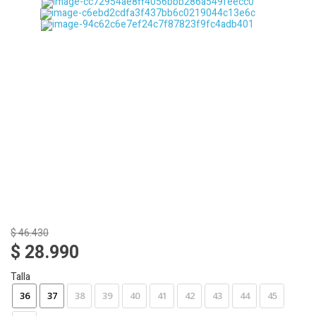
$ 46.430
$ 28.990
Talla
36
37
38
39
40
41
42
43
44
45