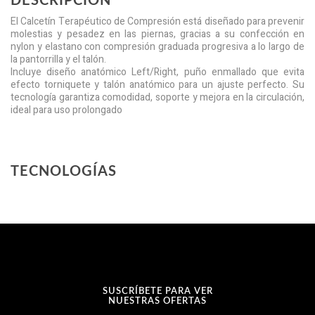
DESCRIPCIÓN
El Calcetín Terapéutico de Compresión está diseñado para prevenir
molestias y pesadez en las piernas, gracias a su confección en
nylon y elastano con compresión graduada progresiva a lo largo de
la pantorrilla y el talón.
Incluye diseño anatómico Left/Right, puño enmallado que evita
efecto torniquete y talón anatómico para un ajuste perfecto. Su
tecnología garantiza comodidad, soporte y mejora en la circulación,
ideal para uso prolongado
TECNOLOGÍAS
SUSCRÍBETE PARA VER
NUESTRAS OFERTAS