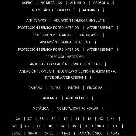
ACERO
NO METÁLICA
ALUMINO
CARBONO
NO METÁLICA (COMPOSITE)
ALUMINIO
ANTICLAVOS
AISLACIÓN TERMICA THINSULATE
PROTECCIÓN TERMICA FORRO INTERIOR
WATER RESISTANT
PROTECCIÓN METATARSAL
ANTICLAVOS
AISLACIÓN TERMICA THINSULATE
PROTECCIÓN TERMICA FORRO INTERIOR
WATER RESISTANT
PROTECCIÓN METATARSAL
ANTICLAVOS,AISLACIÓN TERMICA THINSULATE
AISLACIÓN TERMICA THINSULATE,PROTECCIÓN TERMICA FORRO
INTERIOR,WATER RESISTANT
CAUCHO
PU/PU
PU/TPU
PU/GOMA
AISLANTE
ANTIESTÁTICO
METÁLICA
NO METÁLICA TIPO KEVLAR
36
37
38
39
40
41
42
43
44
45
46
47
48
34
35
TALLA ÚNICA
T.U.
35-36
39-40
37-38
41-42
TAMAÑO ÚNICO
40-42