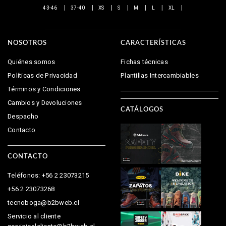
43-46
37-40
XS
S
M
L
XL
NOSOTROS
CARACTERÍSTICAS
Quiénes somos
Fichas técnicas
Políticas de Privacidad
Plantillas Intercambiables
Términos y Condiciones
Cambios y Devoluciones
CATÁLOGOS
Despacho
Contacto
CONTACTO
Teléfonos: +56 2 23073215
+56 2 23073268
tecnoboga@b2bweb.cl
Servicio al cliente