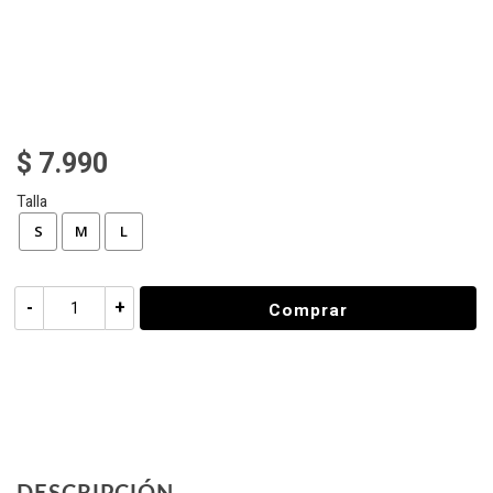
$ 7.990
Talla
S
M
L
-
+
Comprar