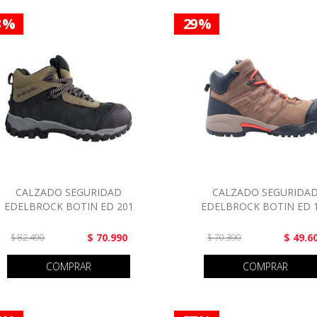
3 %
29 %
CALZADO SEGURIDAD
CALZADO SEGURIDA
EDELBROCK BOTIN ED 201
EDELBROCK BOTIN ED 
$ 70.990
$ 49.6
$ 82.490
$ 70.390
COMPRAR
COMPRAR