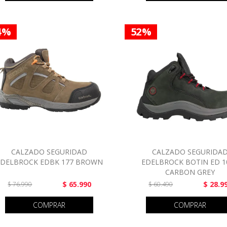
4 %
52 %
CALZADO SEGURIDAD
CALZADO SEGURIDA
EDELBROCK EDBK 177 BROWN
EDELBROCK BOTIN ED 1
CARBON GREY
$ 65.990
$ 28.9
$ 76.990
$ 60.490
COMPRAR
COMPRAR