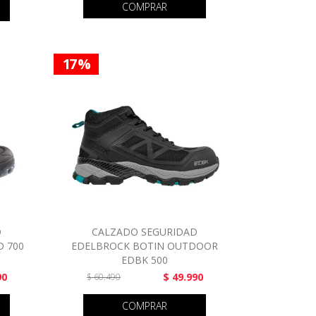
COMPRAR
17 %
D
CALZADO SEGURIDAD
D 700
EDELBROCK BOTIN OUTDOOR
EDBK 500
90
$ 49.990
$ 60.490
COMPRAR