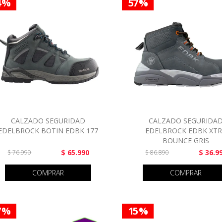
4 %
57 %
CALZADO SEGURIDAD
CALZADO SEGURIDA
EDELBROCK BOTIN EDBK 177
EDELBROCK EDBK XT
BOUNCE GRIS
$ 65.990
$ 36.9
$ 76.990
$ 86.890
COMPRAR
COMPRAR
7 %
15 %