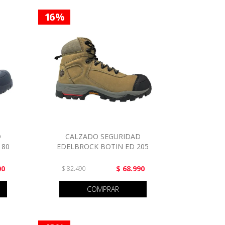
16 %
D
CALZADO SEGURIDAD
180
EDELBROCK BOTIN ED 205
00
$ 68.990
$ 82.490
COMPRAR