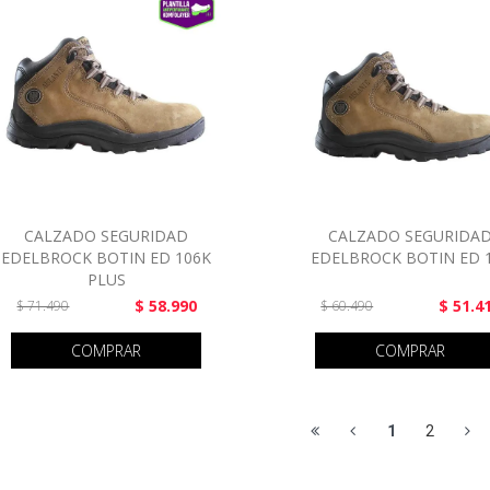
CALZADO SEGURIDAD
CALZADO SEGURIDA
EDELBROCK BOTIN ED 106K
EDELBROCK BOTIN ED 
PLUS
$ 58.990
$ 51.4
$ 71.490
$ 60.490
COMPRAR
COMPRAR
1
2