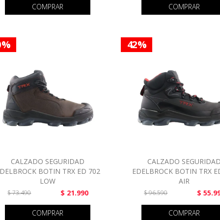
COMPRAR
COMPRAR
0 %
42 %
CALZADO SEGURIDAD
CALZADO SEGURIDA
DELBROCK BOTIN TRX ED 702
EDELBROCK BOTIN TRX E
LOW
AIR
$ 21.990
$ 55.9
$ 73.490
$ 96.590
COMPRAR
COMPRAR