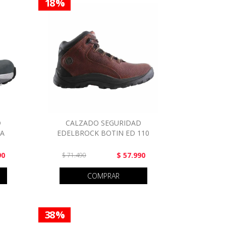
18 %
D
CALZADO SEGURIDAD
RA
EDELBROCK BOTIN ED 110
90
$ 57.990
$ 71.490
COMPRAR
38 %