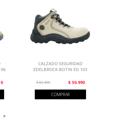
D
CALZADO SEGURIDAD
106
EDELBROCK BOTIN ED 103
10
$ 50.990
$ 82.490
COMPRAR