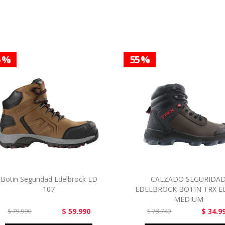
5 %
55 %
Botin Seguridad Edelbrock ED
CALZADO SEGURIDA
107
EDELBROCK BOTIN TRX E
MEDIUM
$ 59.990
$ 34.9
$ 79.990
$ 78.740