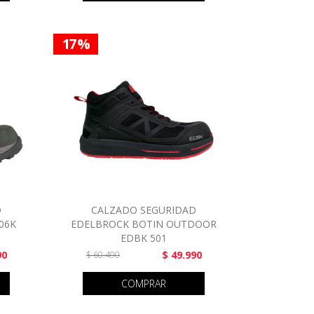
17 %
D
CALZADO SEGURIDAD
06K
EDELBROCK BOTIN OUTDOOR
EDBK 501
90
$ 49.990
$ 60.490
COMPRAR