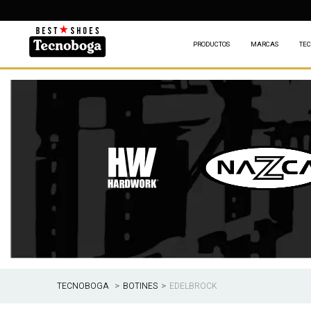
DES
PRODUCTOS
MARCAS
TEC
BOTINES
EDELBROCK
TECNOBOGA