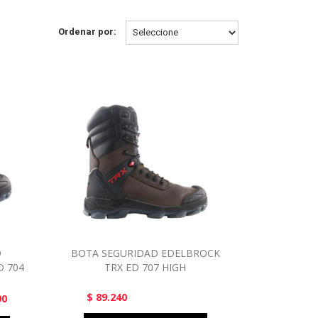
Ordenar por:
D
BOTA SEGURIDAD EDELBROCK
D 704
TRX ED 707 HIGH
$ 89.240
90