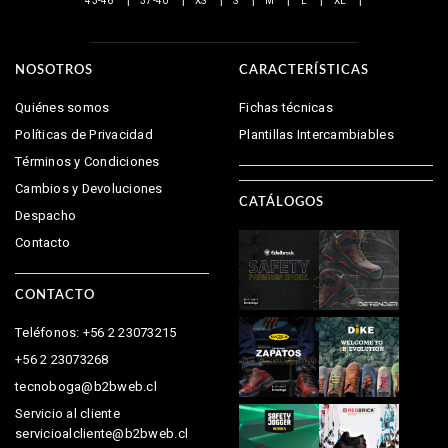
43-46
37-40
XS
S
M
L
XL
NOSOTROS
CARACTERÍSTICAS
Quiénes somos
Fichas técnicas
Políticas de Privacidad
Plantillas Intercambiables
Términos y Condiciones
Cambios y Devoluciones
CATÁLOGOS
Despacho
Contacto
CONTACTO
Teléfonos: +56 2 23073215
+56 2 23073268
tecnoboga@b2bweb.cl
Servicio al cliente
servicioalcliente@b2bweb.cl