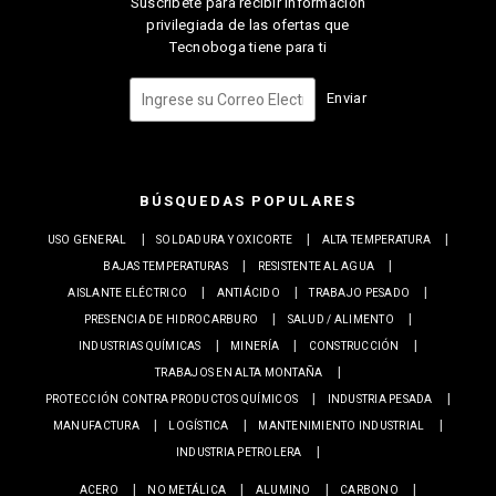
Suscríbete para recibir información
privilegiada de las ofertas que
Tecnoboga tiene para ti
Enviar
BÚSQUEDAS POPULARES
USO GENERAL
SOLDADURA Y OXICORTE
ALTA TEMPERATURA
BAJAS TEMPERATURAS
RESISTENTE AL AGUA
AISLANTE ELÉCTRICO
ANTIÁCIDO
TRABAJO PESADO
PRESENCIA DE HIDROCARBURO
SALUD / ALIMENTO
INDUSTRIAS QUÍMICAS
MINERÍA
CONSTRUCCIÓN
TRABAJOS EN ALTA MONTAÑA
PROTECCIÓN CONTRA PRODUCTOS QUÍMICOS
INDUSTRIA PESADA
MANUFACTURA
LOGÍSTICA
MANTENIMIENTO INDUSTRIAL
INDUSTRIA PETROLERA
ACERO
NO METÁLICA
ALUMINO
CARBONO