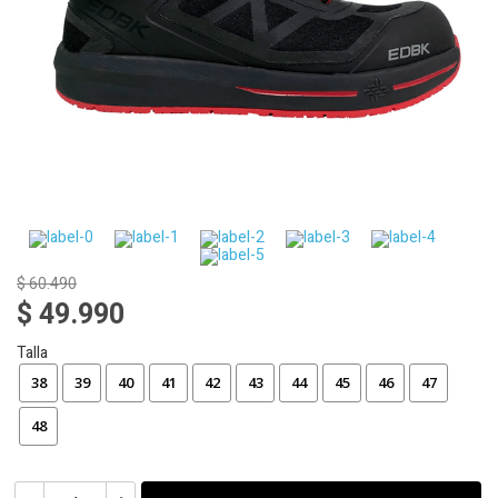
$ 60.490
$ 49.990
Talla
38
39
40
41
42
43
44
45
46
47
48