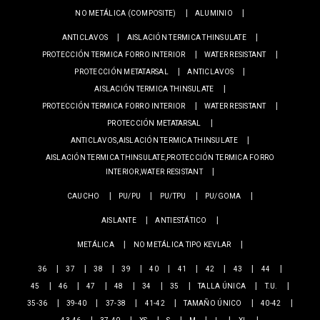
NO METÁLICA (COMPOSITE)
ALUMINIO
ANTICLAVOS
AISLACIÓN TERMICA THINSULATE
PROTECCIÓN TERMICA FORRO INTERIOR
WATER RESISTANT
PROTECCIÓN METATARSAL
ANTICLAVOS
AISLACIÓN TERMICA THINSULATE
PROTECCIÓN TERMICA FORRO INTERIOR
WATER RESISTANT
PROTECCIÓN METATARSAL
ANTICLAVOS,AISLACIÓN TERMICA THINSULATE
AISLACIÓN TERMICA THINSULATE,PROTECCIÓN TERMICA FORRO
INTERIOR,WATER RESISTANT
CAUCHO
PU/PU
PU/TPU
PU/GOMA
AISLANTE
ANTIESTÁTICO
METÁLICA
NO METÁLICA TIPO KEVLAR
36
37
38
39
40
41
42
43
44
45
46
47
48
34
35
TALLA ÚNICA
T.U.
35-36
39-40
37-38
41-42
TAMAÑO ÚNICO
40-42