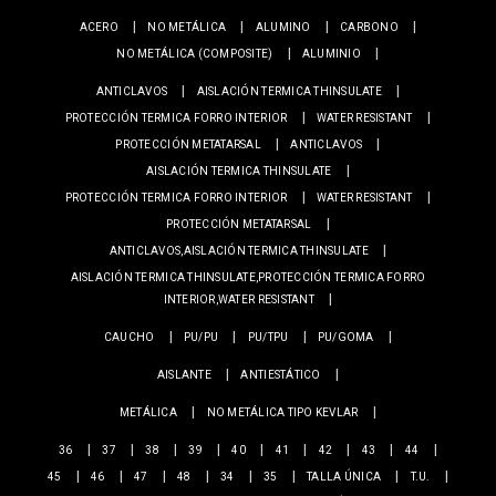
ACERO
NO METÁLICA
ALUMINO
CARBONO
NO METÁLICA (COMPOSITE)
ALUMINIO
ANTICLAVOS
AISLACIÓN TERMICA THINSULATE
PROTECCIÓN TERMICA FORRO INTERIOR
WATER RESISTANT
PROTECCIÓN METATARSAL
ANTICLAVOS
AISLACIÓN TERMICA THINSULATE
PROTECCIÓN TERMICA FORRO INTERIOR
WATER RESISTANT
PROTECCIÓN METATARSAL
ANTICLAVOS,AISLACIÓN TERMICA THINSULATE
AISLACIÓN TERMICA THINSULATE,PROTECCIÓN TERMICA FORRO
INTERIOR,WATER RESISTANT
CAUCHO
PU/PU
PU/TPU
PU/GOMA
AISLANTE
ANTIESTÁTICO
METÁLICA
NO METÁLICA TIPO KEVLAR
36
37
38
39
40
41
42
43
44
45
46
47
48
34
35
TALLA ÚNICA
T.U.