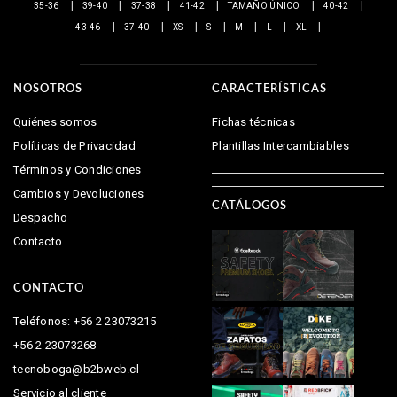
35-36
39-40
37-38
41-42
TAMAÑO ÚNICO
40-42
43-46
37-40
XS
S
M
L
XL
NOSOTROS
CARACTERÍSTICAS
Quiénes somos
Fichas técnicas
Políticas de Privacidad
Plantillas Intercambiables
Términos y Condiciones
Cambios y Devoluciones
CATÁLOGOS
Despacho
Contacto
CONTACTO
Teléfonos: +56 2 23073215
+56 2 23073268
tecnoboga@b2bweb.cl
Servicio al cliente