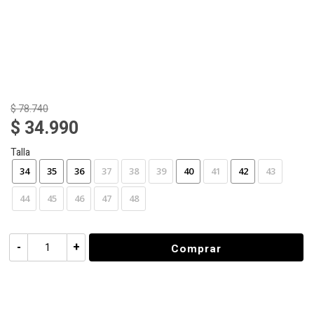
$ 78.740
$ 34.990
Talla
34
35
36
37
38
39
40
41
42
43
44
45
46
47
48
-
+
Comprar