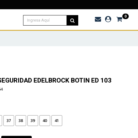
0
EGURIDAD EDELBROCK BOTIN ED 103
64
37
38
39
40
41