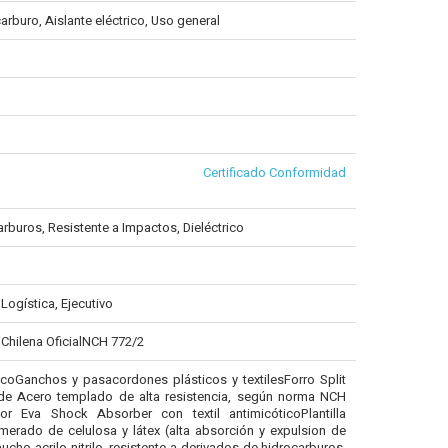
arburo, Aislante eléctrico, Uso general
Certificado Conformidad
arburos, Resistente a Impactos, Dieléctrico
 Logística, Ejecutivo
 Chilena OficialNCH 772/2
oGanchos y pasacordones plásticos y textilesForro Split
e Acero templado de alta resistencia, según norma NCH
erior Eva Shock Absorber con textil antimicóticoPlantilla
rado de celulosa y látex (alta absorción y expulsion de
cho acrilo nitrilo, resistente a derivados de hidrocarburos,