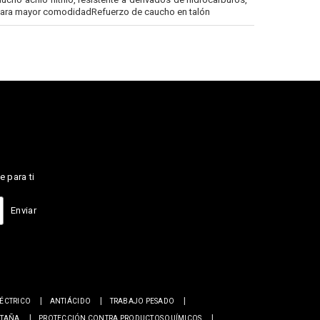
para mayor comodidadRefuerzo de caucho en talón
e para ti
Enviar
LÉCTRICO
ANTIÁCIDO
TRABAJO PESADO
NTAÑA
PROTECCIÓN CONTRA PRODUCTOS QUÍMICOS