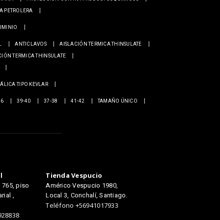
IA PETROLERA
UMINIO
L
ANTICLAVOS
AISLACIÓN TERMICA THINSULATE
CIÓN TERMICA THINSULATE
ÁLICA TIPO KEVLAR
36
39-40
37-38
41-42
TAMAÑO ÚNICO
TIENDAS
l
Tienda Vespucio
e 765, piso
Américo Vespucio 1980,
ial ,
Local 3, Conchalí, Santiago.
Teléfono +56941017933
928838