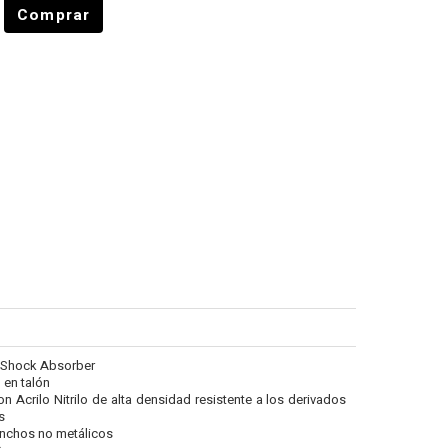
Comprar
on Shock Absorber
 en talón
n Acrilo Nitrilo de alta densidad resistente a los derivados
s
nchos no metálicos