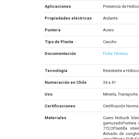
Aplicaciones
Presencia de Hidroc
Propiedades eléctricas
Aislante
Puntera
Acero
Tipo de Planta
Caucho
Documentación
Ficha Técnica
Tecnología
Resistente a Hidroc
Numeración en Chile
34 a 41
Uso
Minería, Transporte,
Certificaciones
Certificación Norma
Materiales
Cuero Nobuck blanc
gamuzadoPuntera d
772/2Plantilla int
Armado de conglome
agua)Planta EVA/Cau