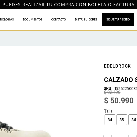
PUEDES REALIZAR TU COMPRA CON BOLETA O FACTURA
NOLOGÍAS
DOCUMENTOS
CONTACTO
DISTRIBUIDORES
SIGUE TU PEDIDO
EDELBROCK
CALZADO S
1526225008
$ 82.490
$ 50.990
Talla
34
35
36