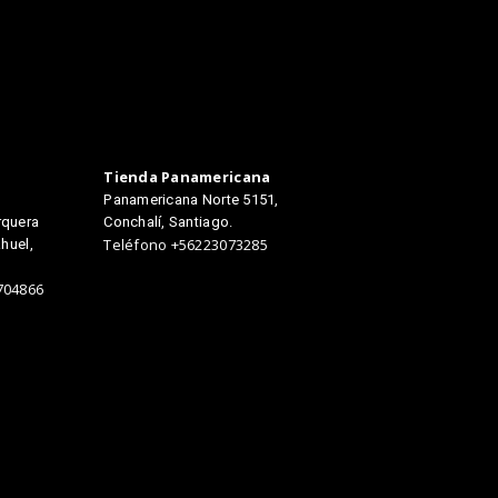
Tienda Panamericana
Panamericana Norte 5151,
rquera
Conchalí, Santiago.
huel,
Teléfono +56223073285
704866