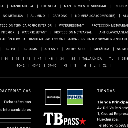
ADA
MANUFACTURA
LOGÍSTICA
MANTENIMIENTO INDUSTRIAL
INDUSTR
NO METÁLICA
ALUMINO
CARBONO
NO METÁLICA (COMPOSITE)
AL
TECCIÓN TERMICA FORRO INTERIOR
WATER RESISTANT
PROTECCIÓN METATARSA
 INTERIOR
WATER RESISTANT
PROTECCIÓN METATARSAL
ANTICLAVOS,AISLA
SLACIÓN TERMICA THINSULATE,PROTECCIÓN TERMICA FORRO INTERIOR,WATER RESISTANT
PU/TPU
PU/GOMA
AISLANTE
ANTIESTÁTICO
METÁLICA
NO MET
44
45
46
47
48
34
35
TALLA ÚNICA
T.U.
35-
40-42
43-46
37-40
XS
S
M
L
XL
RACTERÍSTICAS
TIENDAS
Fichas técnicas
Tienda Principa
Av. Del Valle Nort
las Intercambiables
1, Ciudad Empresar
Huechuraba.
Teléfono +56983