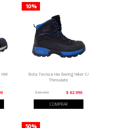
10 %
D HW
Bota Tecnica Hw Bering Hiker C/
Thinsulate
90
$ 62.990
$ 69.990
COMPRAR
50 %