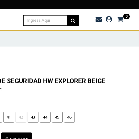
 $120.000
0
E SEGURIDAD HW EXPLORER BEIGE
71
41
42
43
44
45
46