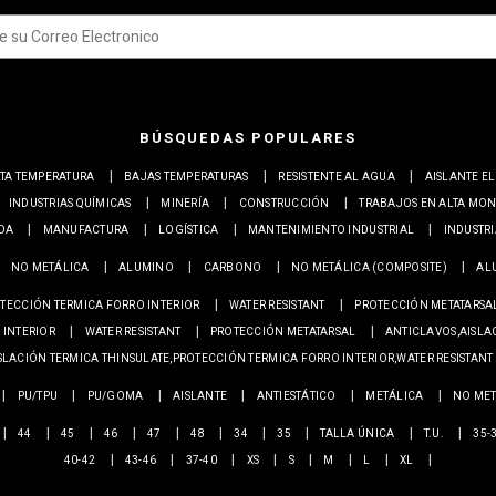
BÚSQUEDAS POPULARES
TA TEMPERATURA
BAJAS TEMPERATURAS
RESISTENTE AL AGUA
AISLANTE E
INDUSTRIAS QUÍMICAS
MINERÍA
CONSTRUCCIÓN
TRABAJOS EN ALTA MO
ADA
MANUFACTURA
LOGÍSTICA
MANTENIMIENTO INDUSTRIAL
INDUSTR
NO METÁLICA
ALUMINO
CARBONO
NO METÁLICA (COMPOSITE)
AL
TECCIÓN TERMICA FORRO INTERIOR
WATER RESISTANT
PROTECCIÓN METATARSA
 INTERIOR
WATER RESISTANT
PROTECCIÓN METATARSAL
ANTICLAVOS,AISLA
SLACIÓN TERMICA THINSULATE,PROTECCIÓN TERMICA FORRO INTERIOR,WATER RESISTANT
PU/TPU
PU/GOMA
AISLANTE
ANTIESTÁTICO
METÁLICA
NO MET
44
45
46
47
48
34
35
TALLA ÚNICA
T.U.
35-
40-42
43-46
37-40
XS
S
M
L
XL