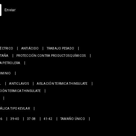
Enviar
LÉCTRICO
ANTIÁCIDO
TRABAJO PESADO
NTAÑA
PROTECCIÓN CONTRA PRODUCTOS QUÍMICOS
IA PETROLERA
UMINIO
L
ANTICLAVOS
AISLACIÓN TERMICA THINSULATE
CIÓN TERMICA THINSULATE
ÁLICA TIPO KEVLAR
36
39-40
37-38
41-42
TAMAÑO ÚNICO