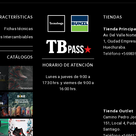
RACTERÍSTICAS
TIENDAS
Fichas técnicas
Tienda Principa
Av. Del Valle Nort
las Intercambiables
1, Ciudad Empresar
Huechuraba.
Teléfono +56983
CATÁLOGOS
HORARIO DE ATENCIÓN
Lunes a jueves de 9:00 a
17:30 hrs. y viernes de 9:00 a
16:00 hrs.
Tienda Outlet
Camino Pedro Jo
151, Local 4, Puda
Santiago.
Teléfono +56941