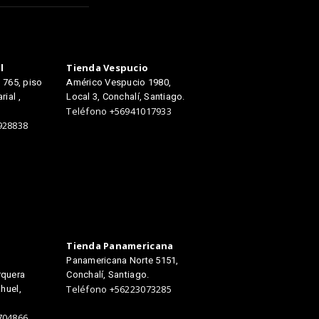
TIENDAS
l
Tienda Vespucio
e 765, piso
Américo Vespucio 1980,
ial ,
Local 3, Conchalí, Santiago.
Teléfono +56941017933
928838
Tienda Panamericana
Panamericana Norte 5151,
rquera
Conchalí, Santiago.
huel,
Teléfono +56223073285
704866