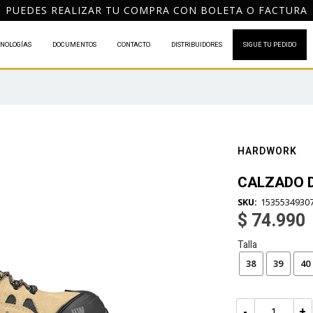
DESPACHO GRATIS A TODO CHILE POR COMPRAS DESDE
NOLOGÍAS
DOCUMENTOS
CONTACTO
DISTRIBUIDORES
SIGUE TU PEDIDO
HARDWORK
CALZADO D
1535534930
$ 74.990
Talla
38
39
40
-
+