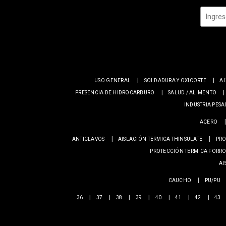
USO GENERAL
SOLDADURA Y OXICORTE
AL
PRESENCIA DE HIDROCARBURO
SALUD / ALIMENTO
INDUSTRIA PES
ACERO
ANTICLAVOS
AISLACIÓN TERMICA THINSULATE
PRO
PROTECCIÓN TERMICA FORRO
AI
CAUCHO
PU/PU
36
37
38
39
40
41
42
43