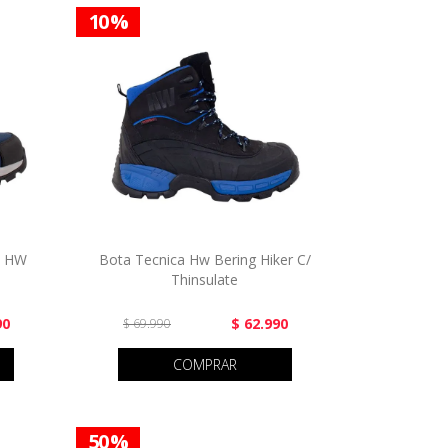
10 %
D HW
Bota Tecnica Hw Bering Hiker C/
Thinsulate
90
$ 62.990
$ 69.990
COMPRAR
50 %