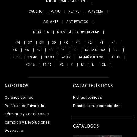
INTERIOR,WATER RESISTANT
CAUCHO
PU/PU
PU/TPU
PU/GOMA
AISLANTE
ANTIESTÁTICO
METÁLICA
NO METÁLICA TIPO KEVLAR
36
37
38
39
40
41
42
43
44
45
46
47
48
34
35
TALLA ÚNICA
T.U.
35-36
39-40
37-38
41-42
TAMAÑO ÚNICO
40-42
43-46
37-40
XS
S
M
L
XL
NOSOTROS
CARACTERÍSTICAS
Quiénes somos
Fichas técnicas
Políticas de Privacidad
Plantillas Intercambiables
Términos y Condiciones
Cambios y Devoluciones
CATÁLOGOS
Despacho