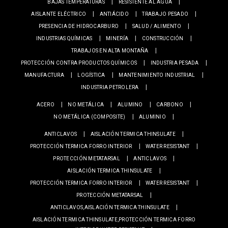
BAJAS TEMPERATURAS
RESISTENTE AL AGUA
AISLANTE ELÉCTRICO
ANTIÁCIDO
TRABAJO PESADO
PRESENCIA DE HIDROCARBURO
SALUD / ALIMENTO
INDUSTRIAS QUÍMICAS
MINERÍA
CONSTRUCCIÓN
TRABAJOS EN ALTA MONTAÑA
PROTECCIÓN CONTRA PRODUCTOS QUÍMICOS
INDUSTRIA PESADA
MANUFACTURA
LOGÍSTICA
MANTENIMIENTO INDUSTRIAL
INDUSTRIA PETROLERA
ACERO
NO METÁLICA
ALUMINO
CARBONO
NO METÁLICA (COMPOSITE)
ALUMINIO
ANTICLAVOS
AISLACIÓN TERMICA THINSULATE
PROTECCIÓN TERMICA FORRO INTERIOR
WATER RESISTANT
PROTECCIÓN METATARSAL
ANTICLAVOS
AISLACIÓN TERMICA THINSULATE
PROTECCIÓN TERMICA FORRO INTERIOR
WATER RESISTANT
PROTECCIÓN METATARSAL
ANTICLAVOS,AISLACIÓN TERMICA THINSULATE
AISLACIÓN TERMICA THINSULATE,PROTECCIÓN TERMICA FORRO