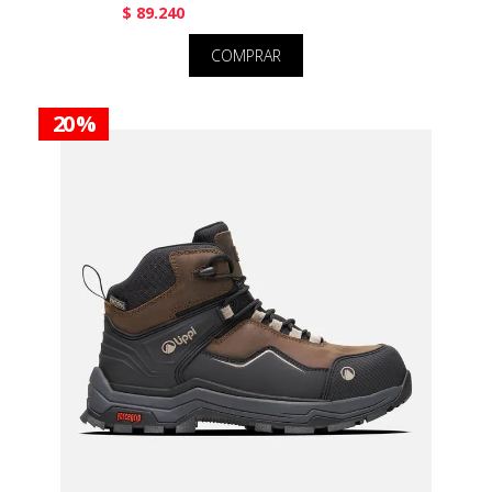
$ 89.240
COMPRAR
20 %