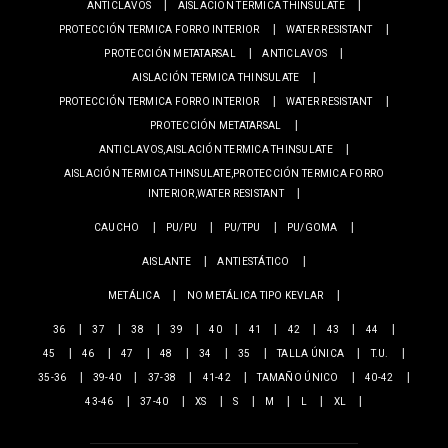
ANTICLAVOS
AISLACIÓN TERMICA THINSULATE
PROTECCIÓN TERMICA FORRO INTERIOR
WATER RESISTANT
PROTECCIÓN METATARSAL
ANTICLAVOS
AISLACIÓN TERMICA THINSULATE
PROTECCIÓN TERMICA FORRO INTERIOR
WATER RESISTANT
PROTECCIÓN METATARSAL
ANTICLAVOS,AISLACIÓN TERMICA THINSULATE
AISLACIÓN TERMICA THINSULATE,PROTECCIÓN TERMICA FORRO
INTERIOR,WATER RESISTANT
CAUCHO
PU/PU
PU/TPU
PU/GOMA
AISLANTE
ANTIESTÁTICO
METÁLICA
NO METÁLICA TIPO KEVLAR
36
37
38
39
40
41
42
43
44
45
46
47
48
34
35
TALLA ÚNICA
T.U.
35-36
39-40
37-38
41-42
TAMAÑO ÚNICO
40-42
43-46
37-40
XS
S
M
L
XL