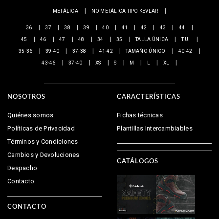
METÁLICA
NO METÁLICA TIPO KEVLAR
36
37
38
39
40
41
42
43
44
45
46
47
48
34
35
TALLA ÚNICA
T.U.
35-36
39-40
37-38
41-42
TAMAÑO ÚNICO
40-42
43-46
37-40
XS
S
M
L
XL
NOSOTROS
CARACTERÍSTICAS
Quiénes somos
Fichas técnicas
Políticas de Privacidad
Plantillas Intercambiables
Términos y Condiciones
Cambios y Devoluciones
CATÁLOGOS
Despacho
Contacto
CONTACTO