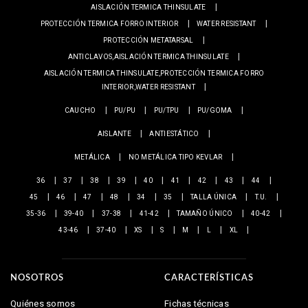
AISLACIÓN TERMICA THINSULATE
PROTECCIÓN TERMICA FORRO INTERIOR
WATER RESISTANT
PROTECCIÓN METATARSAL
ANTICLAVOS,AISLACIÓN TERMICA THINSULATE
AISLACIÓN TERMICA THINSULATE,PROTECCIÓN TERMICA FORRO
INTERIOR,WATER RESISTANT
CAUCHO
PU/PU
PU/TPU
PU/GOMA
AISLANTE
ANTIESTÁTICO
METÁLICA
NO METÁLICA TIPO KEVLAR
36
37
38
39
40
41
42
43
44
45
46
47
48
34
35
TALLA ÚNICA
T.U.
35-36
39-40
37-38
41-42
TAMAÑO ÚNICO
40-42
43-46
37-40
XS
S
M
L
XL
NOSOTROS
CARACTERÍSTICAS
Quiénes somos
Fichas técnicas