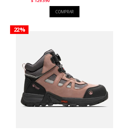
$ 129.590
COMPRAR
22 %