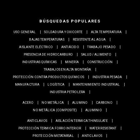
BÚSQUEDAS POPULARES
USO GENERAL
SOLDADURA Y OXICORTE
ALTA TEMPERATURA
BAJAS TEMPERATURAS
RESISTENTE AL AGUA
AISLANTE ELÉCTRICO
ANTIÁCIDO
TRABAJO PESADO
PRESENCIA DE HIDROCARBURO
SALUD / ALIMENTO
INDUSTRIAS QUÍMICAS
MINERÍA
CONSTRUCCIÓN
TRABAJOS EN ALTA MONTAÑA
PROTECCIÓN CONTRA PRODUCTOS QUÍMICOS
INDUSTRIA PESADA
MANUFACTURA
LOGÍSTICA
MANTENIMIENTO INDUSTRIAL
INDUSTRIA PETROLERA
ACERO
NO METÁLICA
ALUMINO
CARBONO
NO METÁLICA (COMPOSITE)
ALUMINIO
ANTICLAVOS
AISLACIÓN TERMICA THINSULATE
PROTECCIÓN TERMICA FORRO INTERIOR
WATER RESISTANT
PROTECCIÓN METATARSAL
ANTICLAVOS