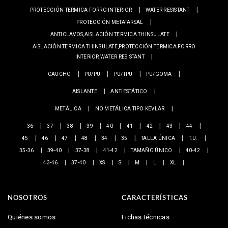
PROTECCIÓN TERMICA FORRO INTERIOR
WATER RESISTANT
PROTECCIÓN METATARSAL
ANTICLAVOS,AISLACIÓN TERMICA THINSULATE
AISLACIÓN TERMICA THINSULATE,PROTECCIÓN TERMICA FORRO
INTERIOR,WATER RESISTANT
CAUCHO
PU/PU
PU/TPU
PU/GOMA
AISLANTE
ANTIESTÁTICO
METÁLICA
NO METÁLICA TIPO KEVLAR
36
37
38
39
40
41
42
43
44
45
46
47
48
34
35
TALLA ÚNICA
T.U.
35-36
39-40
37-38
41-42
TAMAÑO ÚNICO
40-42
43-46
37-40
XS
S
M
L
XL
NOSOTROS
CARACTERÍSTICAS
Quiénes somos
Fichas técnicas