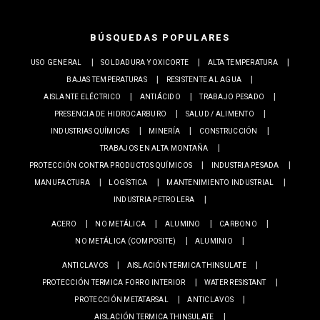
BÚSQUEDAS POPULARES
USO GENERAL
SOLDADURA Y OXICORTE
ALTA TEMPERATURA
BAJAS TEMPERATURAS
RESISTENTE AL AGUA
AISLANTE ELÉCTRICO
ANTIÁCIDO
TRABAJO PESADO
PRESENCIA DE HIDROCARBURO
SALUD / ALIMENTO
INDUSTRIAS QUÍMICAS
MINERÍA
CONSTRUCCIÓN
TRABAJOS EN ALTA MONTAÑA
PROTECCIÓN CONTRA PRODUCTOS QUÍMICOS
INDUSTRIA PESADA
MANUFACTURA
LOGÍSTICA
MANTENIMIENTO INDUSTRIAL
INDUSTRIA PETROLERA
ACERO
NO METÁLICA
ALUMINO
CARBONO
NO METÁLICA (COMPOSITE)
ALUMINIO
ANTICLAVOS
AISLACIÓN TERMICA THINSULATE
PROTECCIÓN TERMICA FORRO INTERIOR
WATER RESISTANT
PROTECCIÓN METATARSAL
ANTICLAVOS
AISLACIÓN TERMICA THINSULATE