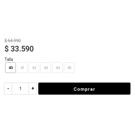
$ 54.990
$ 33.590
Talla
40
41
42
43
44
45
-
+
Comprar