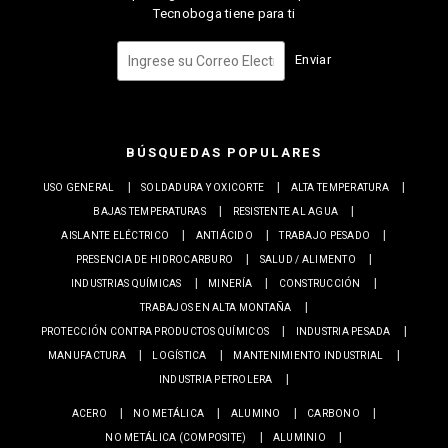
Tecnoboga tiene para ti
Enviar
BÚSQUEDAS POPULARES
USO GENERAL
SOLDADURA Y OXICORTE
ALTA TEMPERATURA
BAJAS TEMPERATURAS
RESISTENTE AL AGUA
AISLANTE ELÉCTRICO
ANTIÁCIDO
TRABAJO PESADO
PRESENCIA DE HIDROCARBURO
SALUD / ALIMENTO
INDUSTRIAS QUÍMICAS
MINERÍA
CONSTRUCCIÓN
TRABAJOS EN ALTA MONTAÑA
PROTECCIÓN CONTRA PRODUCTOS QUÍMICOS
INDUSTRIA PESADA
MANUFACTURA
LOGÍSTICA
MANTENIMIENTO INDUSTRIAL
INDUSTRIA PETROLERA
ACERO
NO METÁLICA
ALUMINO
CARBONO
NO METÁLICA (COMPOSITE)
ALUMINIO