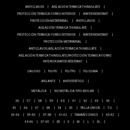
ANTICLAVOS
AISLACIÓN TERMICA THINSULATE
PROTECCIÓN TERMICA FORRO INTERIOR
WATER RESISTANT
PROTECCIÓN METATARSAL
ANTICLAVOS
AISLACIÓN TERMICA THINSULATE
PROTECCIÓN TERMICA FORRO INTERIOR
WATER RESISTANT
PROTECCIÓN METATARSAL
ANTICLAVOS,AISLACIÓN TERMICA THINSULATE
AISLACIÓN TERMICA THINSULATE,PROTECCIÓN TERMICA FORRO
INTERIOR,WATER RESISTANT
CAUCHO
PU/PU
PU/TPU
PU/GOMA
AISLANTE
ANTIESTÁTICO
METÁLICA
NO METÁLICA TIPO KEVLAR
36
37
38
39
40
41
42
43
44
45
46
47
48
34
35
TALLA ÚNICA
T.U.
35-36
39-40
37-38
41-42
TAMAÑO ÚNICO
40-42
43-46
37-40
XS
S
M
L
XL