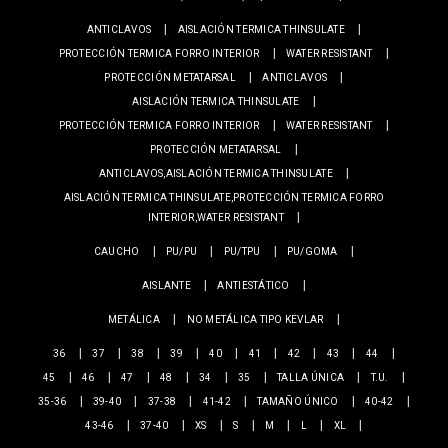
ANTICLAVOS
AISLACIÓN TERMICA THINSULATE
PROTECCIÓN TERMICA FORRO INTERIOR
WATER RESISTANT
PROTECCIÓN METATARSAL
ANTICLAVOS
AISLACIÓN TERMICA THINSULATE
PROTECCIÓN TERMICA FORRO INTERIOR
WATER RESISTANT
PROTECCIÓN METATARSAL
ANTICLAVOS,AISLACIÓN TERMICA THINSULATE
AISLACIÓN TERMICA THINSULATE,PROTECCIÓN TERMICA FORRO
INTERIOR,WATER RESISTANT
CAUCHO
PU/PU
PU/TPU
PU/GOMA
AISLANTE
ANTIESTÁTICO
METÁLICA
NO METÁLICA TIPO KEVLAR
36
37
38
39
40
41
42
43
44
45
46
47
48
34
35
TALLA ÚNICA
T.U.
35-36
39-40
37-38
41-42
TAMAÑO ÚNICO
40-42
43-46
37-40
XS
S
M
L
XL