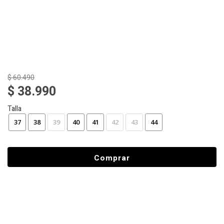
$ 60.490
$ 38.990
Talla
37
38
39
40
41
42
43
44
Comprar