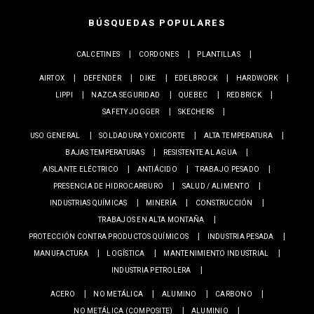
BÚSQUEDAS POPULARES
CALCETINES
CORDONES
PLANTILLAS
AIRTOX
DEFENDER
DIKE
EDELBROCK
HARDWORK
LIPPI
NAZCA SEGURIDAD
QUEBEC
REDBRICK
SAFETY JOGGER
SKECHERS
USO GENERAL
SOLDADURA Y OXICORTE
ALTA TEMPERATURA
BAJAS TEMPERATURAS
RESISTENTE AL AGUA
AISLANTE ELÉCTRICO
ANTIÁCIDO
TRABAJO PESADO
PRESENCIA DE HIDROCARBURO
SALUD / ALIMENTO
INDUSTRIAS QUÍMICAS
MINERÍA
CONSTRUCCIÓN
TRABAJOS EN ALTA MONTAÑA
PROTECCIÓN CONTRA PRODUCTOS QUÍMICOS
INDUSTRIA PESADA
MANUFACTURA
LOGÍSTICA
MANTENIMIENTO INDUSTRIAL
INDUSTRIA PETROLERA
ACERO
NO METÁLICA
ALUMINO
CARBONO
NO METÁLICA (COMPOSITE)
ALUMINIO