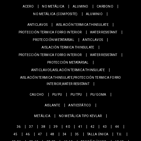
ACERO
NO METÁLICA
ALUMINO
CARBONO
NO METÁLICA (COMPOSITE)
ALUMINIO
ANTICLAVOS
AISLACIÓN TERMICA THINSULATE
PROTECCIÓN TERMICA FORRO INTERIOR
WATER RESISTANT
PROTECCIÓN METATARSAL
ANTICLAVOS
AISLACIÓN TERMICA THINSULATE
PROTECCIÓN TERMICA FORRO INTERIOR
WATER RESISTANT
PROTECCIÓN METATARSAL
ANTICLAVOS,AISLACIÓN TERMICA THINSULATE
AISLACIÓN TERMICA THINSULATE,PROTECCIÓN TERMICA FORRO
INTERIOR,WATER RESISTANT
CAUCHO
PU/PU
PU/TPU
PU/GOMA
AISLANTE
ANTIESTÁTICO
METÁLICA
NO METÁLICA TIPO KEVLAR
36
37
38
39
40
41
42
43
44
45
46
47
48
34
35
TALLA ÚNICA
T.U.