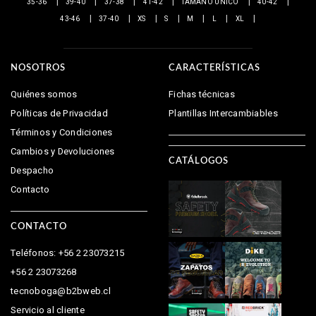
35-36
39-40
37-38
41-42
TAMAÑO ÚNICO
40-42
43-46
37-40
XS
S
M
L
XL
NOSOTROS
CARACTERÍSTICAS
Quiénes somos
Fichas técnicas
Políticas de Privacidad
Plantillas Intercambiables
Términos y Condiciones
Cambios y Devoluciones
CATÁLOGOS
Despacho
Contacto
CONTACTO
Teléfonos: +56 2 23073215
+56 2 23073268
tecnoboga@b2bweb.cl
Servicio al cliente