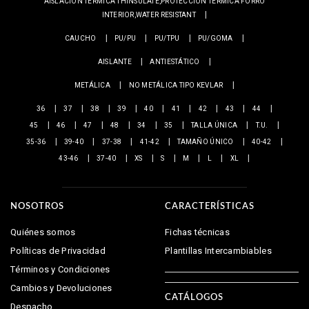
AISLACIÓN TERMICA THINSULATE,PROTECCIÓN TERMICA FORRO
INTERIOR,WATER RESISTANT
CAUCHO
PU/PU
PU/TPU
PU/GOMA
AISLANTE
ANTIESTÁTICO
METÁLICA
NO METÁLICA TIPO KEVLAR
36
37
38
39
40
41
42
43
44
45
46
47
48
34
35
TALLA ÚNICA
T.U.
35-36
39-40
37-38
41-42
TAMAÑO ÚNICO
40-42
43-46
37-40
XS
S
M
L
XL
NOSOTROS
CARACTERÍSTICAS
Quiénes somos
Fichas técnicas
Políticas de Privacidad
Plantillas Intercambiables
Términos y Condiciones
Cambios y Devoluciones
CATÁLOGOS
Despacho