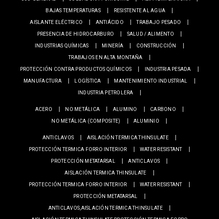
BAJAS TEMPERATURAS
RESISTENTE AL AGUA
AISLANTE ELÉCTRICO
ANTIÁCIDO
TRABAJO PESADO
PRESENCIA DE HIDROCARBURO
SALUD / ALIMENTO
INDUSTRIAS QUÍMICAS
MINERÍA
CONSTRUCCIÓN
TRABAJOS EN ALTA MONTAÑA
PROTECCIÓN CONTRA PRODUCTOS QUÍMICOS
INDUSTRIA PESADA
MANUFACTURA
LOGÍSTICA
MANTENIMIENTO INDUSTRIAL
INDUSTRIA PETROLERA
ACERO
NO METÁLICA
ALUMINO
CARBONO
NO METÁLICA (COMPOSITE)
ALUMINIO
ANTICLAVOS
AISLACIÓN TERMICA THINSULATE
PROTECCIÓN TERMICA FORRO INTERIOR
WATER RESISTANT
PROTECCIÓN METATARSAL
ANTICLAVOS
AISLACIÓN TERMICA THINSULATE
PROTECCIÓN TERMICA FORRO INTERIOR
WATER RESISTANT
PROTECCIÓN METATARSAL
ANTICLAVOS,AISLACIÓN TERMICA THINSULATE