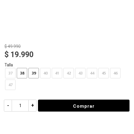
$ 49.990
$ 19.990
Talla
37
38
39
40
41
42
43
44
45
46
47
-
+
Comprar