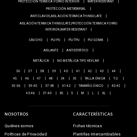
PROTECCIÓN TERMICA FORRO INTERIOR
WATER RESISTANT
PROTECCIÓN METATARSAL
ANTICLAVOS,AISLACIÓN TERMICA THINSULATE
AISLACIÓN TERMICA THINSULATE,PROTECCIÓN TERMICA FORRO
INTERIOR,WATER RESISTANT
CAUCHO
PU/PU
PU/TPU
PU/GOMA
AISLANTE
ANTIESTÁTICO
METÁLICA
NO METÁLICA TIPO KEVLAR
36
37
38
39
40
41
42
43
44
45
46
47
48
34
35
TALLA ÚNICA
T.U.
35-36
39-40
37-38
41-42
TAMAÑO ÚNICO
40-42
43-46
37-40
XS
S
M
L
XL
NOSOTROS
CARACTERÍSTICAS
Quiénes somos
Fichas técnicas
Políticas de Privacidad
Plantillas Intercambiables