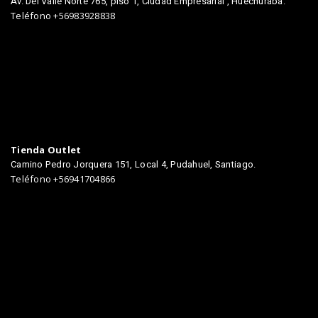
Av. Del Valle Norte 765, piso 1, Ciudad Empresarial , Huechuraba.
Teléfono +56983928838
Tienda Outlet
Camino Pedro Jorquera 151, Local 4, Pudahuel, Santiago.
Teléfono +56941704866
TIENDAS