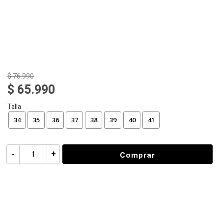
$ 76.990
$ 65.990
Talla
34
35
36
37
38
39
40
41
-
+
Comprar