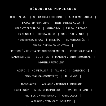
BÚSQUEDAS POPULARES
USO GENERAL
SOLDADURA Y OXICORTE
ALTA TEMPERATURA
BAJAS TEMPERATURAS
RESISTENTE AL AGUA
AISLANTE ELÉCTRICO
ANTIÁCIDO
TRABAJO PESADO
PRESENCIA DE HIDROCARBURO
SALUD / ALIMENTO
INDUSTRIAS QUÍMICAS
MINERÍA
CONSTRUCCIÓN
TRABAJOS EN ALTA MONTAÑA
PROTECCIÓN CONTRA PRODUCTOS QUÍMICOS
INDUSTRIA PESADA
MANUFACTURA
LOGÍSTICA
MANTENIMIENTO INDUSTRIAL
INDUSTRIA PETROLERA
ACERO
NO METÁLICA
ALUMINO
CARBONO
NO METÁLICA (COMPOSITE)
ALUMINIO
ANTICLAVOS
AISLACIÓN TERMICA THINSULATE
PROTECCIÓN TERMICA FORRO INTERIOR
WATER RESISTANT
PROTECCIÓN METATARSAL
ANTICLAVOS
AISLACIÓN TERMICA THINSULATE