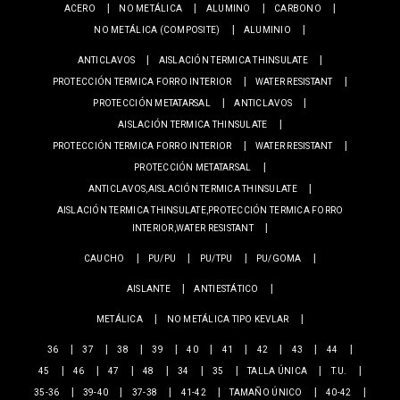
ACERO
NO METÁLICA
ALUMINO
CARBONO
NO METÁLICA (COMPOSITE)
ALUMINIO
ANTICLAVOS
AISLACIÓN TERMICA THINSULATE
PROTECCIÓN TERMICA FORRO INTERIOR
WATER RESISTANT
PROTECCIÓN METATARSAL
ANTICLAVOS
AISLACIÓN TERMICA THINSULATE
PROTECCIÓN TERMICA FORRO INTERIOR
WATER RESISTANT
PROTECCIÓN METATARSAL
ANTICLAVOS,AISLACIÓN TERMICA THINSULATE
AISLACIÓN TERMICA THINSULATE,PROTECCIÓN TERMICA FORRO
INTERIOR,WATER RESISTANT
CAUCHO
PU/PU
PU/TPU
PU/GOMA
AISLANTE
ANTIESTÁTICO
METÁLICA
NO METÁLICA TIPO KEVLAR
36
37
38
39
40
41
42
43
44
45
46
47
48
34
35
TALLA ÚNICA
T.U.
35-36
39-40
37-38
41-42
TAMAÑO ÚNICO
40-42