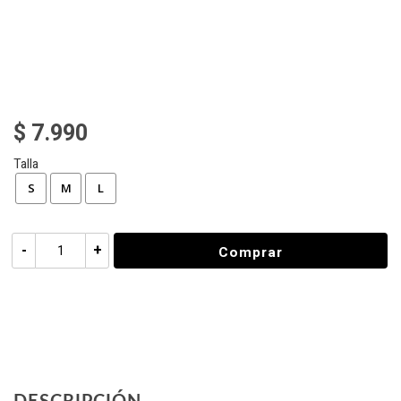
$ 7.990
Talla
S
M
L
-
+
Comprar