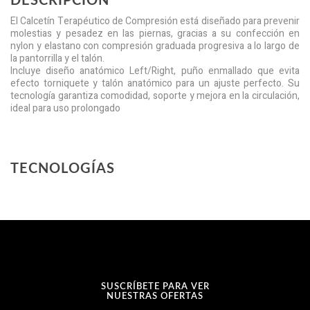
DESCRIPCIÓN
El Calcetín Terapéutico de Compresión está diseñado para prevenir
molestias y pesadez en las piernas, gracias a su confección en
nylon y elastano con compresión graduada progresiva a lo largo de
la pantorrilla y el talón.
Incluye diseño anatómico Left/Right, puño enmallado que evita
efecto torniquete y talón anatómico para un ajuste perfecto. Su
tecnología garantiza comodidad, soporte y mejora en la circulación,
ideal para uso prolongado
TECNOLOGÍAS
SUSCRÍBETE PARA VER
NUESTRAS OFERTAS