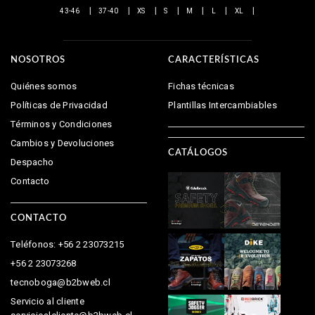
43-46
37-40
XS
S
M
L
XL
NOSOTROS
CARACTERÍSTICAS
Quiénes somos
Fichas técnicas
Políticas de Privacidad
Plantillas Intercambiables
Términos y Condiciones
Cambios y Devoluciones
CATÁLOGOS
Despacho
Contacto
CONTACTO
Teléfonos: +56 2 23073215
+56 2 23073268
tecnoboga@b2bweb.cl
Servicio al cliente