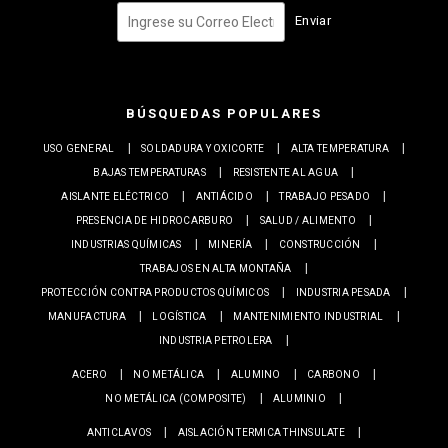
Enviar
BÚSQUEDAS POPULARES
USO GENERAL
SOLDADURA Y OXICORTE
ALTA TEMPERATURA
BAJAS TEMPERATURAS
RESISTENTE AL AGUA
AISLANTE ELÉCTRICO
ANTIÁCIDO
TRABAJO PESADO
PRESENCIA DE HIDROCARBURO
SALUD / ALIMENTO
INDUSTRIAS QUÍMICAS
MINERÍA
CONSTRUCCIÓN
TRABAJOS EN ALTA MONTAÑA
PROTECCIÓN CONTRA PRODUCTOS QUÍMICOS
INDUSTRIA PESADA
MANUFACTURA
LOGÍSTICA
MANTENIMIENTO INDUSTRIAL
INDUSTRIA PETROLERA
ACERO
NO METÁLICA
ALUMINO
CARBONO
NO METÁLICA (COMPOSITE)
ALUMINIO
ANTICLAVOS
AISLACIÓN TERMICA THINSULATE