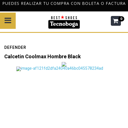
RA CON BOLETA O FACTURA
DESPACHO GRATIS A TODO 
$120
0
DEFENDER
Calcetin Coolmax Hombre Black