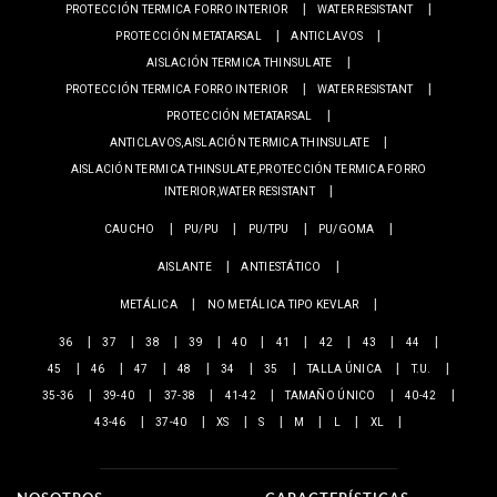
PROTECCIÓN TERMICA FORRO INTERIOR
WATER RESISTANT
PROTECCIÓN METATARSAL
ANTICLAVOS
AISLACIÓN TERMICA THINSULATE
PROTECCIÓN TERMICA FORRO INTERIOR
WATER RESISTANT
PROTECCIÓN METATARSAL
ANTICLAVOS,AISLACIÓN TERMICA THINSULATE
AISLACIÓN TERMICA THINSULATE,PROTECCIÓN TERMICA FORRO
INTERIOR,WATER RESISTANT
CAUCHO
PU/PU
PU/TPU
PU/GOMA
AISLANTE
ANTIESTÁTICO
METÁLICA
NO METÁLICA TIPO KEVLAR
36
37
38
39
40
41
42
43
44
45
46
47
48
34
35
TALLA ÚNICA
T.U.
35-36
39-40
37-38
41-42
TAMAÑO ÚNICO
40-42
43-46
37-40
XS
S
M
L
XL