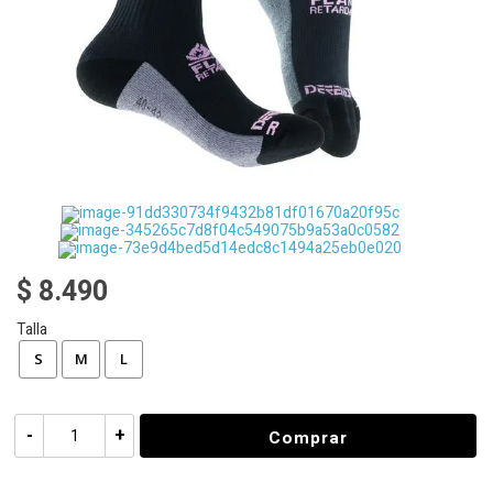
$ 8.490
Talla
S
M
L
-
+
Comprar