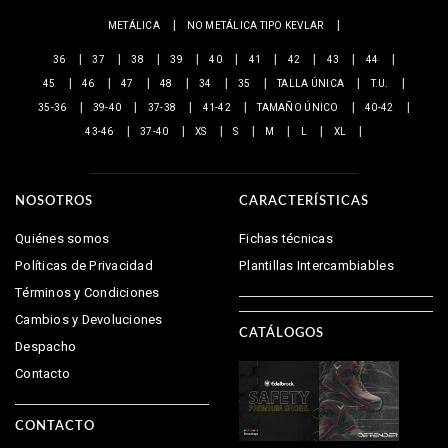
METÁLICA
NO METÁLICA TIPO KEVLAR
36
37
38
39
40
41
42
43
44
45
46
47
48
34
35
TALLA ÚNICA
T.U.
35-36
39-40
37-38
41-42
TAMAÑO ÚNICO
40-42
43-46
37-40
XS
S
M
L
XL
NOSOTROS
CARACTERÍSTICAS
Quiénes somos
Fichas técnicas
Políticas de Privacidad
Plantillas Intercambiables
Términos y Condiciones
Cambios y Devoluciones
CATÁLOGOS
Despacho
Contacto
CONTACTO