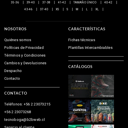
35-36
39-40
37-38
41-42
TAMAÑO ÚNICO
40-42
43-46
37-40
XS
S
M
L
XL
NOSOTROS
CARACTERÍSTICAS
Quiénes somos
Fichas técnicas
Políticas de Privacidad
Plantillas Intercambiables
Términos y Condiciones
Cambios y Devoluciones
CATÁLOGOS
Despacho
Contacto
CONTACTO
Teléfonos: +56 2 23073215
+56 2 23073268
tecnoboga@b2bweb.cl
Servicio al cliente