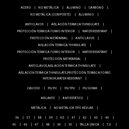
ACERO
NO METÁLICA
ALUMINO
CARBONO
NO METÁLICA (COMPOSITE)
ALUMINIO
ANTICLAVOS
AISLACIÓN TERMICA THINSULATE
PROTECCIÓN TERMICA FORRO INTERIOR
WATER RESISTANT
PROTECCIÓN METATARSAL
ANTICLAVOS
AISLACIÓN TERMICA THINSULATE
PROTECCIÓN TERMICA FORRO INTERIOR
WATER RESISTANT
PROTECCIÓN METATARSAL
ANTICLAVOS,AISLACIÓN TERMICA THINSULATE
AISLACIÓN TERMICA THINSULATE,PROTECCIÓN TERMICA FORRO
INTERIOR,WATER RESISTANT
CAUCHO
PU/PU
PU/TPU
PU/GOMA
AISLANTE
ANTIESTÁTICO
METÁLICA
NO METÁLICA TIPO KEVLAR
36
37
38
39
40
41
42
43
44
45
46
47
48
34
35
TALLA ÚNICA
T.U.