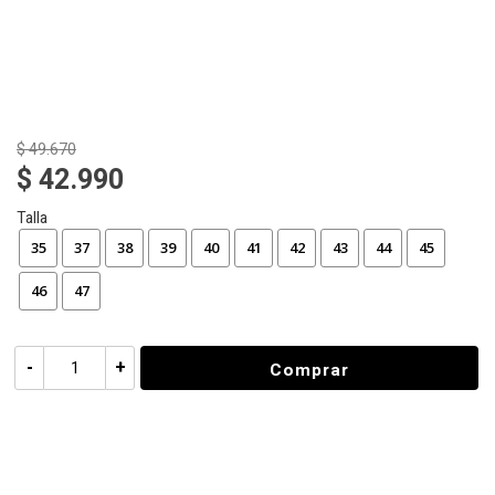
$ 49.670
$ 42.990
Talla
35
37
38
39
40
41
42
43
44
45
46
47
-
+
Comprar