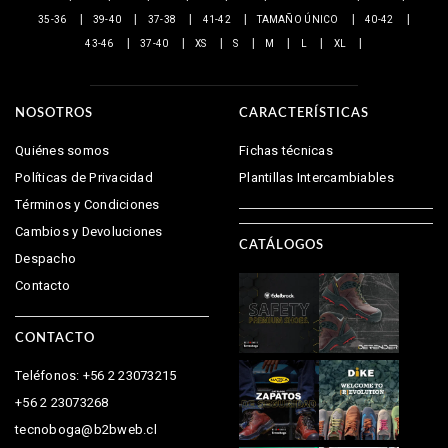
35-36
39-40
37-38
41-42
TAMAÑO ÚNICO
40-42
43-46
37-40
XS
S
M
L
XL
NOSOTROS
CARACTERÍSTICAS
Quiénes somos
Fichas técnicas
Políticas de Privacidad
Plantillas Intercambiables
Términos y Condiciones
Cambios y Devoluciones
CATÁLOGOS
Despacho
Contacto
CONTACTO
Teléfonos: +56 2 23073215
+56 2 23073268
tecnoboga@b2bweb.cl