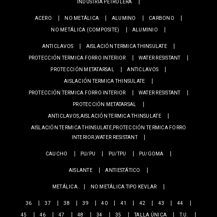
INDUSTRIA PETROLERA
ACERO
NO METÁLICA
ALUMINO
CARBONO
NO METÁLICA (COMPOSITE)
ALUMINIO
ANTICLAVOS
AISLACIÓN TERMICA THINSULATE
PROTECCIÓN TERMICA FORRO INTERIOR
WATER RESISTANT
PROTECCIÓN METATARSAL
ANTICLAVOS
AISLACIÓN TERMICA THINSULATE
PROTECCIÓN TERMICA FORRO INTERIOR
WATER RESISTANT
PROTECCIÓN METATARSAL
ANTICLAVOS,AISLACIÓN TERMICA THINSULATE
AISLACIÓN TERMICA THINSULATE,PROTECCIÓN TERMICA FORRO
INTERIOR,WATER RESISTANT
CAUCHO
PU/PU
PU/TPU
PU/GOMA
AISLANTE
ANTIESTÁTICO
METÁLICA
NO METÁLICA TIPO KEVLAR
36
37
38
39
40
41
42
43
44
45
46
47
48
34
35
TALLA ÚNICA
T.U.