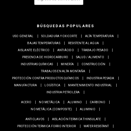
BÚSQUEDAS POPULARES
USO GENERAL
SOLDADURA Y OXICORTE
ALTA TEMPERATURA
BAJAS TEMPERATURAS
RESISTENTE AL AGUA
AISLANTE ELÉCTRICO
ANTIÁCIDO
TRABAJO PESADO
PRESENCIA DE HIDROCARBURO
SALUD / ALIMENTO
INDUSTRIAS QUÍMICAS
MINERÍA
CONSTRUCCIÓN
TRABAJOS EN ALTA MONTAÑA
PROTECCIÓN CONTRA PRODUCTOS QUÍMICOS
INDUSTRIA PESADA
MANUFACTURA
LOGÍSTICA
MANTENIMIENTO INDUSTRIAL
INDUSTRIA PETROLERA
ACERO
NO METÁLICA
ALUMINO
CARBONO
NO METÁLICA (COMPOSITE)
ALUMINIO
ANTICLAVOS
AISLACIÓN TERMICA THINSULATE
PROTECCIÓN TERMICA FORRO INTERIOR
WATER RESISTANT