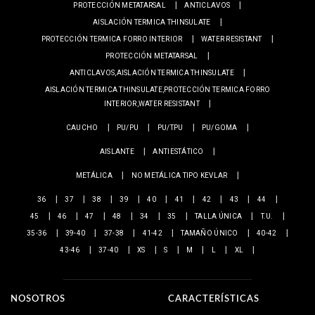
PROTECCIÓN METATARSAL
ANTICLAVOS
AISLACIÓN TERMICA THINSULATE
PROTECCIÓN TERMICA FORRO INTERIOR
WATER RESISTANT
PROTECCIÓN METATARSAL
ANTICLAVOS,AISLACIÓN TERMICA THINSULATE
AISLACIÓN TERMICA THINSULATE,PROTECCIÓN TERMICA FORRO
INTERIOR,WATER RESISTANT
CAUCHO
PU/PU
PU/TPU
PU/GOMA
AISLANTE
ANTIESTÁTICO
METÁLICA
NO METÁLICA TIPO KEVLAR
36
37
38
39
40
41
42
43
44
45
46
47
48
34
35
TALLA ÚNICA
T.U.
35-36
39-40
37-38
41-42
TAMAÑO ÚNICO
40-42
43-46
37-40
XS
S
M
L
XL
NOSOTROS
CARACTERÍSTICAS