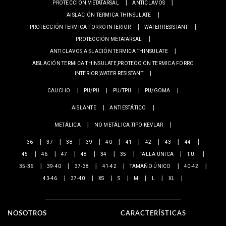
PROTECCIÓN METATARSAL
ANTICLAVOS
AISLACIÓN TERMICA THINSULATE
PROTECCIÓN TERMICA FORRO INTERIOR
WATER RESISTANT
PROTECCIÓN METATARSAL
ANTICLAVOS,AISLACIÓN TERMICA THINSULATE
AISLACIÓN TERMICA THINSULATE,PROTECCIÓN TERMICA FORRO
INTERIOR,WATER RESISTANT
CAUCHO
PU/PU
PU/TPU
PU/GOMA
AISLANTE
ANTIESTÁTICO
METÁLICA
NO METÁLICA TIPO KEVLAR
36
37
38
39
40
41
42
43
44
45
46
47
48
34
35
TALLA ÚNICA
T.U.
35-36
39-40
37-38
41-42
TAMAÑO ÚNICO
40-42
43-46
37-40
XS
S
M
L
XL
NOSOTROS
CARACTERÍSTICAS