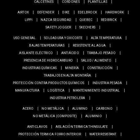
CALCETINES
CORDONES
PLANTILLAS
AIRTOX
DEFENDER
DIKE
EDELBROCK
HARDWORK
LIPPI
NAZCA SEGURIDAD
QUEBEC
REDBRICK
SAFETY JOGGER
SKECHERS
USO GENERAL
SOLDADURA Y OXICORTE
ALTA TEMPERATURA
BAJAS TEMPERATURAS
RESISTENTE AL AGUA
AISLANTE ELÉCTRICO
ANTIÁCIDO
TRABAJO PESADO
PRESENCIA DE HIDROCARBURO
SALUD / ALIMENTO
INDUSTRIAS QUÍMICAS
MINERÍA
CONSTRUCCIÓN
TRABAJOS EN ALTA MONTAÑA
PROTECCIÓN CONTRA PRODUCTOS QUÍMICOS
INDUSTRIA PESADA
MANUFACTURA
LOGÍSTICA
MANTENIMIENTO INDUSTRIAL
INDUSTRIA PETROLERA
ACERO
NO METÁLICA
ALUMINO
CARBONO
NO METÁLICA (COMPOSITE)
ALUMINIO
ANTICLAVOS
AISLACIÓN TERMICA THINSULATE
PROTECCIÓN TERMICA FORRO INTERIOR
WATER RESISTANT