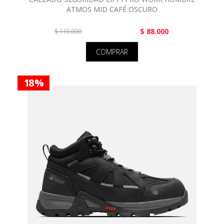
ATMOS MID CAFÉ OSCURO
$ 88.000
$ 110.000
COMPRAR
18 %