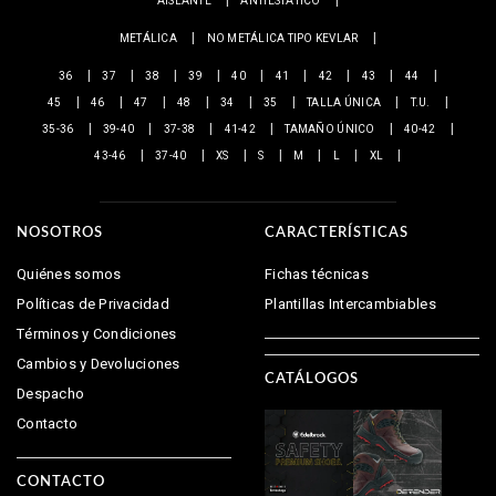
AISLANTE
ANTIESTÁTICO
METÁLICA
NO METÁLICA TIPO KEVLAR
36
37
38
39
40
41
42
43
44
45
46
47
48
34
35
TALLA ÚNICA
T.U.
35-36
39-40
37-38
41-42
TAMAÑO ÚNICO
40-42
43-46
37-40
XS
S
M
L
XL
NOSOTROS
CARACTERÍSTICAS
Quiénes somos
Fichas técnicas
Políticas de Privacidad
Plantillas Intercambiables
Términos y Condiciones
Cambios y Devoluciones
CATÁLOGOS
Despacho
Contacto
CONTACTO